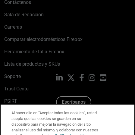
Contáctenos
Sala de Redacción
Carreras
Comparar electrodomésticos Firebox
Herramienta de talla Firebox
Lista de productos y SKUs
Soporte
LinkedIn
X
Facebook
Instagram
YouTube
Trust Center
PSIRT
Escríbanos
Al hacer clic en “Aceptar todas las cookies”, usted
Política de cookies
acepta que las cookies se guarden en su
dispositivo para mejorar la navegación del sitio,
Política de privacidad
analizar el uso del mismo, y colaborar con nuestros