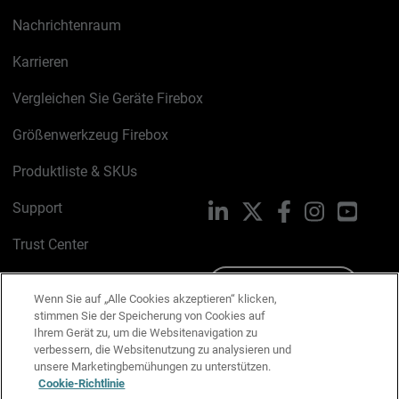
Nachrichtenraum
Karrieren
Vergleichen Sie Geräte Firebox
Größenwerkzeug Firebox
Produktliste & SKUs
Support
LinkedIn
X
Facebook
Instagram
YouTu
Trust Center
PSIRT
Schreiben Sie uns
Wenn Sie auf „Alle Cookies akzeptieren“ klicken,
stimmen Sie der Speicherung von Cookies auf
Cookie-Richtlinie
Ihrem Gerät zu, um die Websitenavigation zu
verbessern, die Websitenutzung zu analysieren und
Datenschutzrichtlinie
unsere Marketingbemühungen zu unterstützen.
Cookie-Richtlinie
Media & Brand Kit