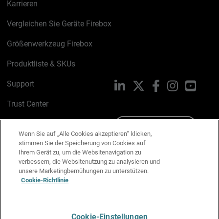
Karrieren
Vergleichen Sie Geräte Firebox
Größenwerkzeug Firebox
Produktliste & SKUs
Support
LinkedIn
X
Facebook
Instagram
YouTu
Trust Center
PSIRT
Schreiben Sie uns
Wenn Sie auf „Alle Cookies akzeptieren“ klicken,
stimmen Sie der Speicherung von Cookies auf
Cookie-Richtlinie
Ihrem Gerät zu, um die Websitenavigation zu
verbessern, die Websitenutzung zu analysieren und
Datenschutzrichtlinie
unsere Marketingbemühungen zu unterstützen.
Cookie-Richtlinie
Media & Brand Kit
E-Mail-Präferenzen verwalten
Cookie-Einstellungen