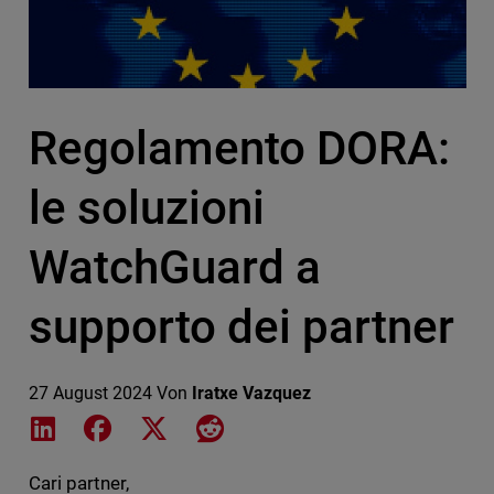
Regolamento DORA:
le soluzioni
WatchGuard a
supporto dei partner
27 August 2024
Von
Iratxe Vazquez
Share on LinkedIn
Share on Facebook
Share on X
Share on Reddit
Cari partner,