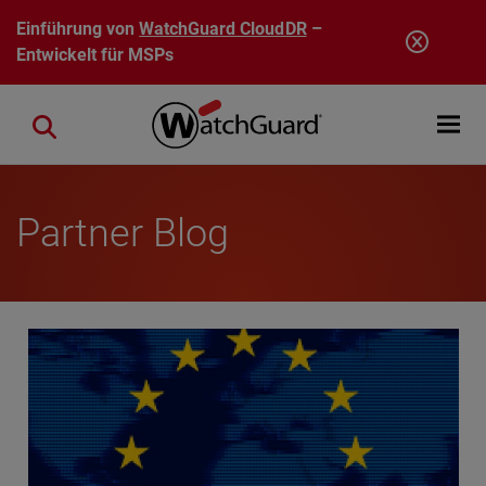
Direkt zum Inhalt
Einführung von
WatchGuard CloudDR
–
Entwickelt für MSPs
Open mobi
Close search
Partner Blog