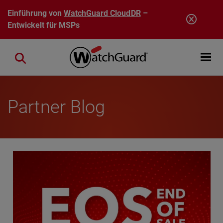
Direkt zum Inhalt
Einführung von
WatchGuard CloudDR
–
Entwickelt für MSPs
Open mobi
Close search
Partner Blog