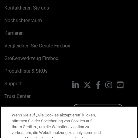
Kontaktieren Sie uns
Nachrichtenraum
Karrieren
Vergleichen Sie Geräte Firebox
Größenwerkzeug Firebox
Produktliste & SKUs
Support
LinkedIn
X
Facebook
Instagram
YouTu
Trust Center
PSIRT
Schreiben Sie uns
Wenn Sie auf „Alle Cookies akzeptieren“ klicken,
stimmen Sie der Speicherung von Cookies auf
Cookie-Richtlinie
Ihrem Gerät zu, um die Websitenavigation zu
verbessern, die Websitenutzung zu analysieren und
Datenschutzrichtlinie