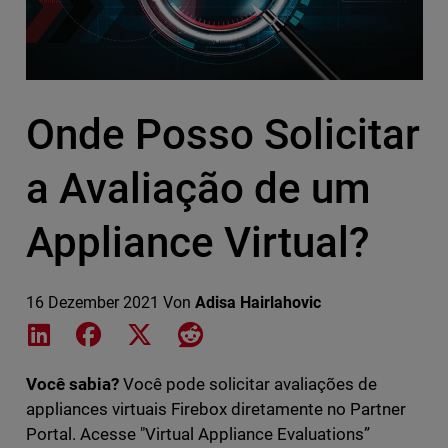
Onde Posso Solicitar
a Avaliação de um
Appliance Virtual?
16 Dezember 2021
Von
Adisa Hairlahovic
Share on LinkedIn
Share on Facebook
Share on X
Share on Reddit
Você sabia?
Você pode solicitar avaliações de
appliances virtuais Firebox diretamente no Partner
Portal. Acesse "Virtual Appliance Evaluations”