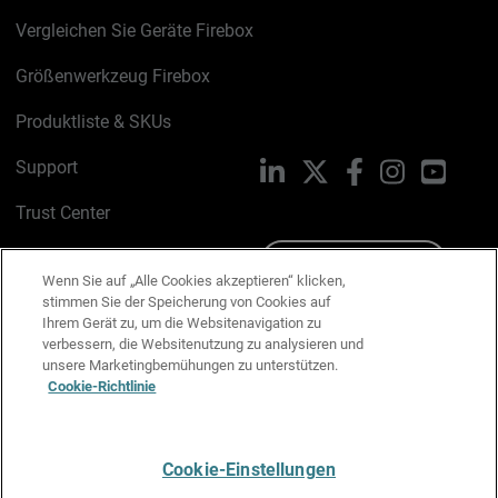
Vergleichen Sie Geräte Firebox
Größenwerkzeug Firebox
Produktliste & SKUs
Support
LinkedIn
X
Facebook
Instagram
YouTu
Trust Center
PSIRT
Schreiben Sie uns
Wenn Sie auf „Alle Cookies akzeptieren“ klicken,
stimmen Sie der Speicherung von Cookies auf
Cookie-Richtlinie
Ihrem Gerät zu, um die Websitenavigation zu
verbessern, die Websitenutzung zu analysieren und
Datenschutzrichtlinie
unsere Marketingbemühungen zu unterstützen.
Cookie-Richtlinie
Media & Brand Kit
E-Mail-Präferenzen verwalten
Cookie-Einstellungen