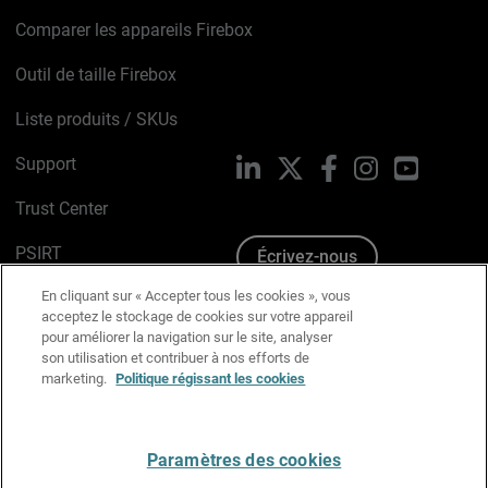
Comparer les appareils Firebox
Outil de taille Firebox
Liste produits / SKUs
Support
LinkedIn
X
Facebook
Instagram
YouTube
Trust Center
PSIRT
Écrivez-nous
En cliquant sur « Accepter tous les cookies », vous
Avis sur les cookies
acceptez le stockage de cookies sur votre appareil
pour améliorer la navigation sur le site, analyser
Politique de confidentialité
son utilisation et contribuer à nos efforts de
marketing.
Politique régissant les cookies
Charte Graphique
Préférences email
Paramètres des cookies