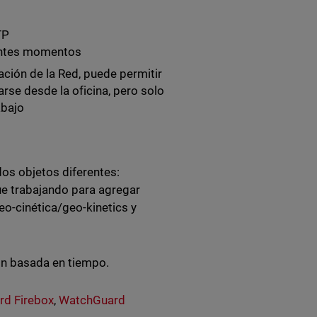
TP
rentes momentos
ación de la Red, puede permitir
arse desde la oficina, pero solo
abajo
os objetos diferentes:
ue trabajando para agregar
eo-cinética/geo-kinetics y
ón basada en tiempo.
d Firebox
,
WatchGuard