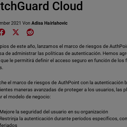
tchGuard Cloud
ember 2021
Von
Adisa Hairlahovic
e on LinkedIn
Share on Facebook
Share on X
Share on Reddit
ipios de este año, lanzamos el marco de riesgos de AuthPoi
a de administrar las políticas de autenticación. Hemos ag
 que le permitirá definir el acceso seguro en función de los f
s.
he el marco de riesgos de AuthPoint con la autenticación
lientes maneras avanzadas de proteger a los usuarios, las p
r el modelo de negocio:
Mejore la seguridad del usuario en su organización
Restrinja la autenticación durante períodos específicos, co
feriados