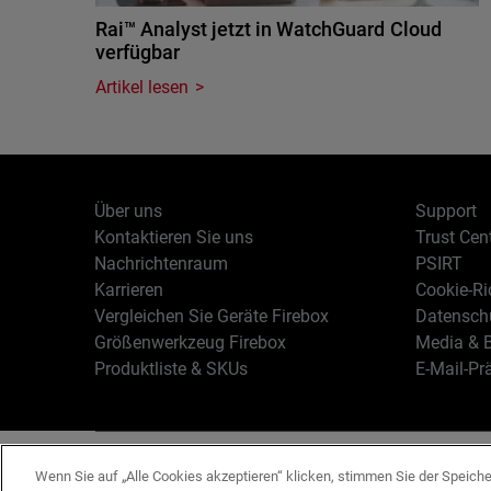
Rai™ Analyst jetzt in WatchGuard Cloud
verfügbar
Artikel lesen
Über uns
Support
Kontaktieren Sie uns
Trust Cen
Nachrichtenraum
PSIRT
Karrieren
Cookie-Ric
Vergleichen Sie Geräte Firebox
Datenschu
Größenwerkzeug Firebox
Media & B
Produktliste & SKUs
E-Mail-Pr
Deutsch
Copyright © 19
Wenn Sie auf „Alle Cookies akzeptieren“ klicken, stimmen Sie der Speich