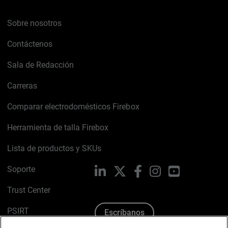
Sobre nosotros
Contáctenos
Sala de Redacción
Carreras
Comparar electrodomésticos Firebox
Herramienta de talla Firebox
Lista de productos y SKUs
Soporte
LinkedIn
X
Facebook
Instagram
YouTube
Trust Center
PSIRT
Escríbanos