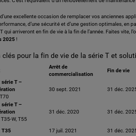
vices. C’est l’équivalent d’un renouvellement de maintenance a
it d’une excellente occasion de remplacer vos anciennes appl
erformance, d’une sécurité et d’une gestion optimales, en pa
 T qui arriveront en fin de vie à la fin de l’année. Faites vite, l
s 2025
!
 clés pour la fin de vie de la série T et solu
Arrêt de
t
Fin de vie
commercialisation
 série T –
ération
30 sept. 2021
31 déc. 202
 T70
 série T –
ération
31 déc. 2020
31 déc. 202
 T35-W, T55
x T35
17 juil. 2021
31 déc. 202