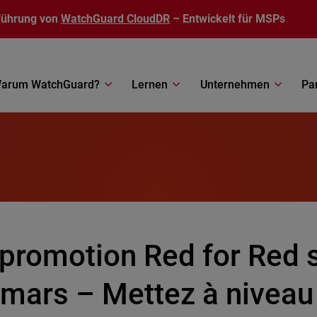
führung von
WatchGuard CloudDR
– Entwickelt für MSPs
arum WatchGuard?
Lernen
Unternehmen
Pa
 promotion Red for Red s
 mars – Mettez à niveau