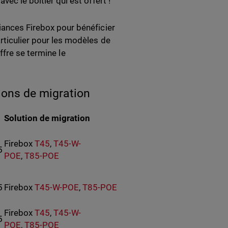
vec le boitier qui est offert !
iances Firebox pour bénéficier
rticulier pour les modèles de
’offre se termine le
tions de migration
Solution de migration
Firebox
T45
,
T45-W-
5
POE
,
T85-POE
5
Firebox
T45-W-POE
,
T85-POE
Firebox
T45
,
T45-W-
5
POE
,
T85-POE