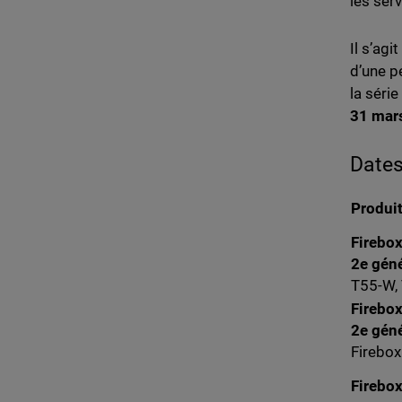
les ser
Il s’ag
d’une p
la série
31 mar
Dates
Produi
Firebox
2e gén
T55-W,
Firebox
2e gén
Firebox
Firebo