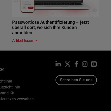
Passwortlose Authentifizierung – jetzt
überall dort, wo sich Ihre Kunden
anmelden
Artikel lesen
LinkedIn
X
Facebook
Instagram
YouTub
ter
Schreiben Sie uns
htlinie
tzrichtlinie
rand Kit
äferenzen verwalten