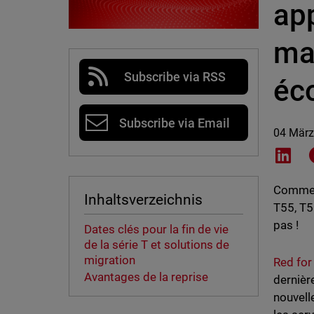
app
ma
Subscribe via RSS
éc
Subscribe via Email
04 März
Shar
Comme v
Inhaltsverzeichnis
T55, T5
pas !
Dates clés pour la fin de vie
de la série T et solutions de
migration
Red for
Avantages de la reprise
dernièr
nouvell