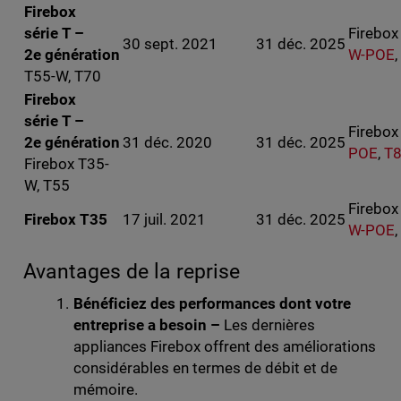
Firebox
série T –
Firebo
30 sept. 2021
31 déc. 2025
2e génération
W-POE
,
T55-W, T70
Firebox
série T –
Firebo
2e génération
31 déc. 2020
31 déc. 2025
POE
,
T
Firebox T35-
W, T55
Firebo
Firebox T35
17 juil. 2021
31 déc. 2025
W-POE
,
Avantages de la reprise
Bénéficiez des performances dont votre
entreprise a besoin –
Les dernières
appliances Firebox offrent des améliorations
considérables en termes de débit et de
mémoire.