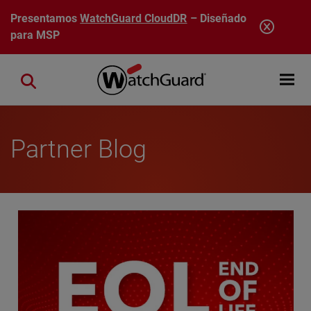
Pasar al contenido principal
Presentamos
WatchGuard CloudDR
– Diseñado
para MSP
Open mobi
Close search
Partner Blog