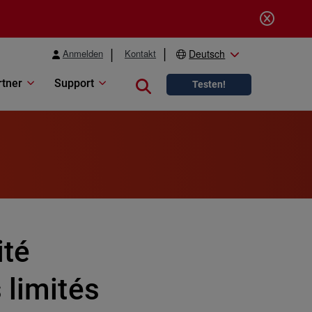
Anmelden
Kontakt
Deutsch
rtner
Support
Close search
Testen!
ité
 limités