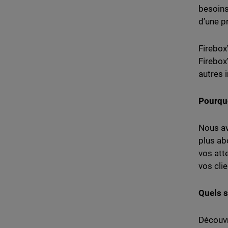
besoins
d’une p
Firebox
Firebox
autres 
Pourquo
Nous av
plus ab
vos att
vos clie
Quels s
Découvr