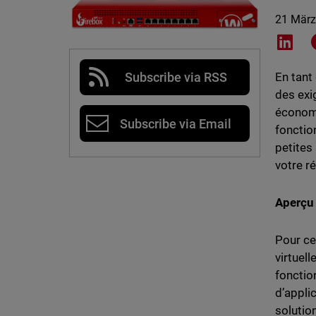
21 März
Shar
Subscribe via RSS
En tant
des exi
économi
Subscribe via Email
fonctio
petites
votre r
Aperçu
Pour ce
virtuel
fonctio
d’appli
solutio