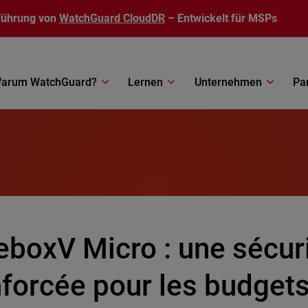
führung von
WatchGuard CloudDR
– Entwickelt für MSPs
arum WatchGuard?
Lernen
Unternehmen
Pa
eboxV Micro : une sécur
forcée pour les budgets