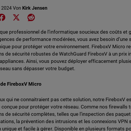
 2024
Von
Kirk Jensen
e on LinkedIn
Share on Facebook
Share on X
Share on Reddit
 que professionnel de l’informatique soucieux des coûts et 
gences de performance modérées, vous avez besoin d’une s
que pour protéger votre environnement. FireboxV Micro relè
ns de sécurité robustes de WatchGuard FireboxV à un prix inf
 appliances. Ainsi, vous pouvez déployer efficacement plusi
éseau sans dépasser votre budget.
 de FireboxV Micro
ux qui ne connaitraient pas cette solution, notre FireboxV es
le conçue pour protéger votre réseau. Comme nos firewalls tra
ns de sécurité complètes, telles que l’inspection des paquets
cations, la prévention des intrusions et les connexions VPN s
n unique et facile à gérer. Disponible en plusieurs formats p