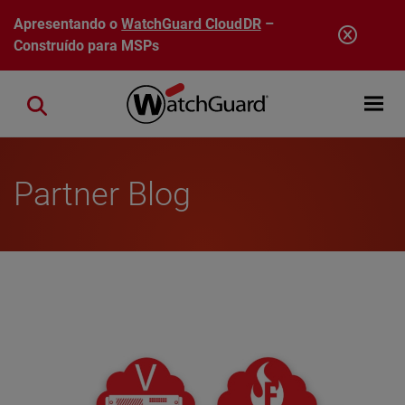
Pular para o conteúdo principal
Apresentando o
WatchGuard CloudDR
–
Construído para MSPs
Open mobi
Close search
Partner Blog