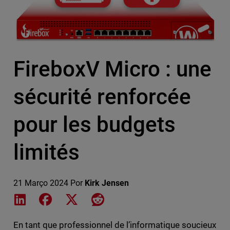
FireboxV Micro : une
sécurité renforcée
pour les budgets
limités
21 Março 2024
Por
Kirk Jensen
Share on LinkedIn
Share on Facebook
Share on X
Share on Reddit
En tant que professionnel de l’informatique soucieux