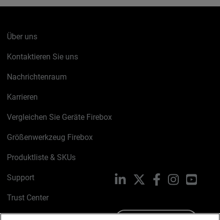
Über uns
Kontaktieren Sie uns
Nachrichtenraum
Karrieren
Vergleichen Sie Geräte Firebox
Größenwerkzeug Firebox
Produktliste & SKUs
Support
LinkedIn
X
Facebook
Instagram
YouTu
Trust Center
PSIRT
Schreiben Sie uns