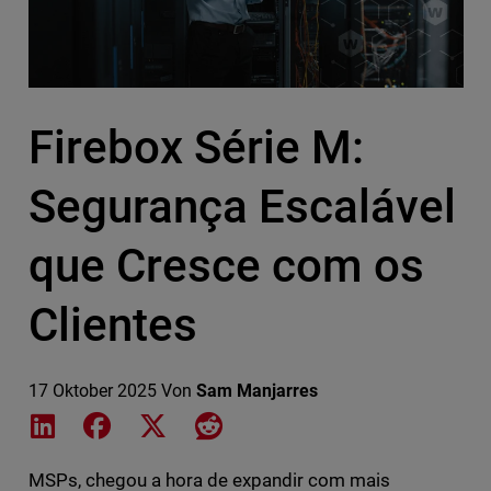
Firebox Série M:
Segurança Escalável
que Cresce com os
Clientes
17 Oktober 2025
Von
Sam Manjarres
Share on LinkedIn
Share on Facebook
Share on X
Share on Reddit
MSPs, chegou a hora de expandir com mais