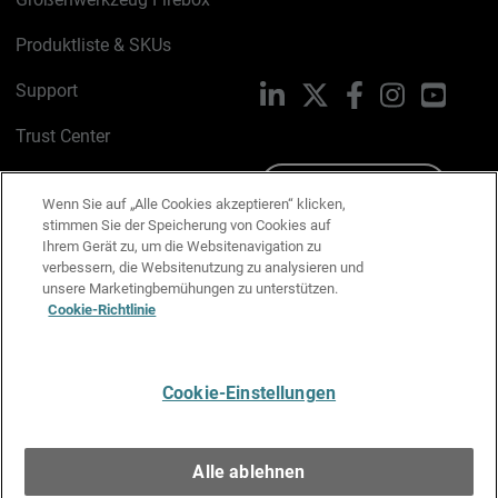
Produktliste & SKUs
Support
LinkedIn
X
Facebook
Instagram
YouTu
Trust Center
PSIRT
Schreiben Sie uns
Wenn Sie auf „Alle Cookies akzeptieren“ klicken,
stimmen Sie der Speicherung von Cookies auf
Cookie-Richtlinie
Ihrem Gerät zu, um die Websitenavigation zu
verbessern, die Websitenutzung zu analysieren und
Datenschutzrichtlinie
unsere Marketingbemühungen zu unterstützen.
Cookie-Richtlinie
Media & Brand Kit
E-Mail-Präferenzen verwalten
Cookie-Einstellungen
Deutsch
Alle ablehnen