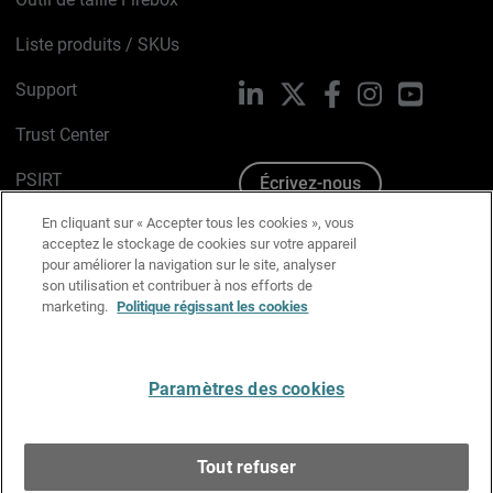
Liste produits / SKUs
Support
LinkedIn
X
Facebook
Instagram
YouTube
Trust Center
PSIRT
Écrivez-nous
En cliquant sur « Accepter tous les cookies », vous
Avis sur les cookies
acceptez le stockage de cookies sur votre appareil
pour améliorer la navigation sur le site, analyser
Politique de confidentialité
son utilisation et contribuer à nos efforts de
marketing.
Politique régissant les cookies
Charte Graphique
Préférences email
Paramètres des cookies
Français
Tout refuser