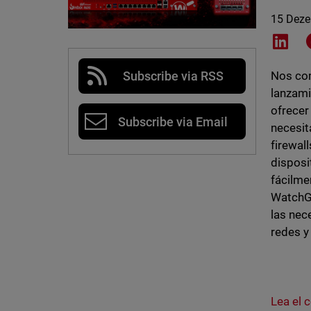
15 Dez
Shar
Subscribe via RSS
Nos com
lanzami
ofrecer
Subscribe via Email
necesit
firewal
disposi
fácilme
WatchGu
las nec
redes y
Lea el 