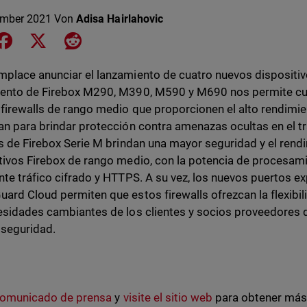
ember 2021
Von
Adisa Hairlahovic
e on LinkedIn
Share on Facebook
Share on X
Share on Reddit
place anunciar el lanzamiento de cuatro nuevos dispositivo
ento de Firebox M290, M390, M590 y M690 nos permite cu
 firewalls de rango medio que proporcionen el alto rendimi
an para brindar protección contra amenazas ocultas en el tr
ls de Firebox Serie M brindan una mayor seguridad y el rend
tivos Firebox de rango medio, con la potencia de procesam
nte tráfico cifrado y HTTPS. A su vez, los nuevos puertos ex
ard Cloud permiten que estos firewalls ofrezcan la flexibil
esidades cambiantes de los clientes y socios proveedores d
 seguridad.
comunicado de prensa
y
visite el sitio web
para obtener más