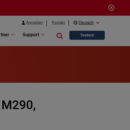
Anmelden
Kontakt
Deutsch
rtner
Support
Close search
Testen!
x M290,