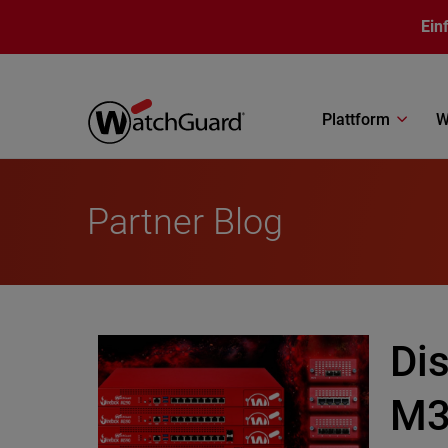
Direkt zum Inhalt
Ein
Plattform
W
Partner Blog
Di
M3