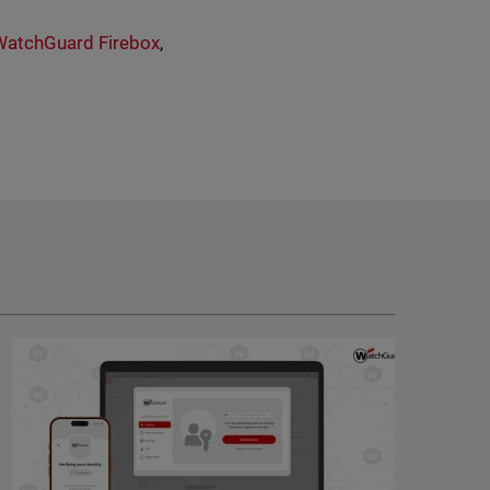
WatchGuard Firebox
,