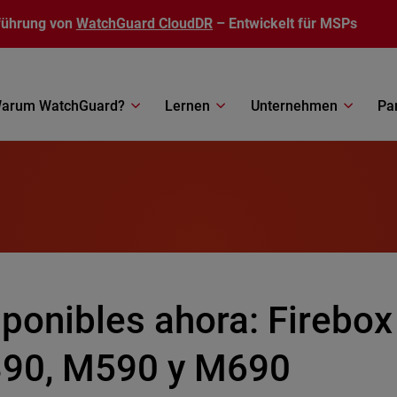
führung von
WatchGuard CloudDR
– Entwickelt für MSPs
arum WatchGuard?
Lernen
Unternehmen
Pa
sponibles ahora: Firebo
90, M590 y M690