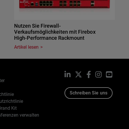
Nutzen Sie Firewall-
Verkaufsmöglichkeiten mit Firebox
High-Performance Rackmount
Artikel lesen
LinkedIn
X
Facebook
Instagram
YouTub
ter
Schreiben Sie uns
htlinie
tzrichtlinie
rand Kit
äferenzen verwalten