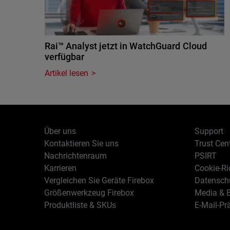
Rai™ Analyst jetzt in WatchGuard Cloud
verfügbar
Artikel lesen
Über uns
Support
Kontaktieren Sie uns
Trust Cen
Nachrichtenraum
PSIRT
Karrieren
Cookie-Ric
Vergleichen Sie Geräte Firebox
Datenschu
Größenwerkzeug Firebox
Media & B
Produktliste & SKUs
E-Mail-Pr