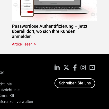
Passwortlose Authentifizierung – jetzt
überall dort, wo sich Ihre Kunden
anmelden
Artikel lesen
LinkedIn
X
Facebook
Instagram
YouTub
ter
Schreiben Sie uns
htlinie
tzrichtlinie
rand Kit
äferenzen verwalten