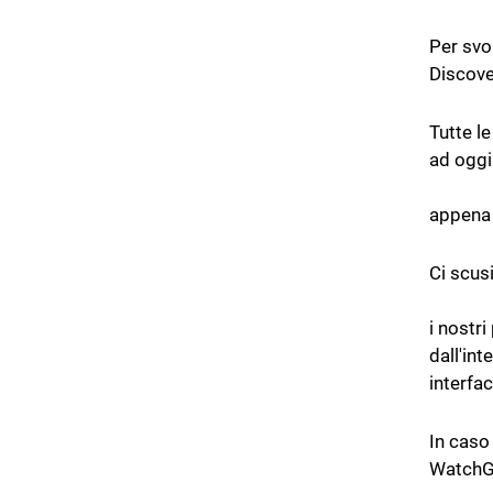
Per svol
Discove
Tutte le
ad oggi
appena 
Ci scus
i nostr
dall'int
interfa
In caso
WatchGu