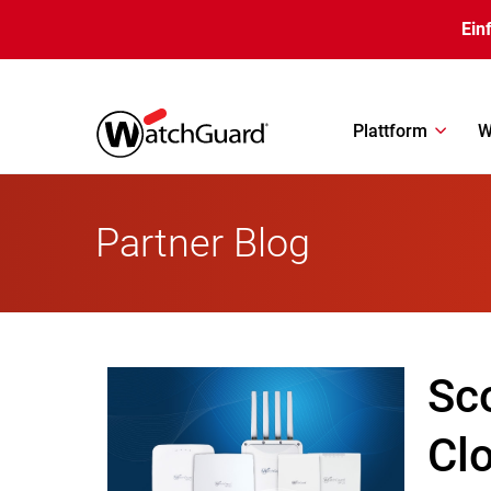
Direkt zum Inhalt
Ein
Plattform
W
Partner Blog
Sc
Cl