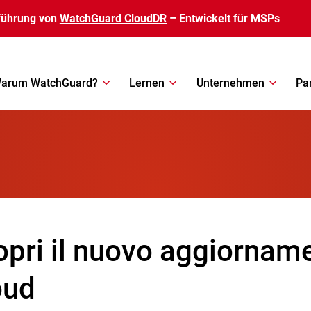
führung von
WatchGuard CloudDR
– Entwickelt für MSPs
arum WatchGuard?
Lernen
Unternehmen
Pa
opri il nuovo aggiornam
oud