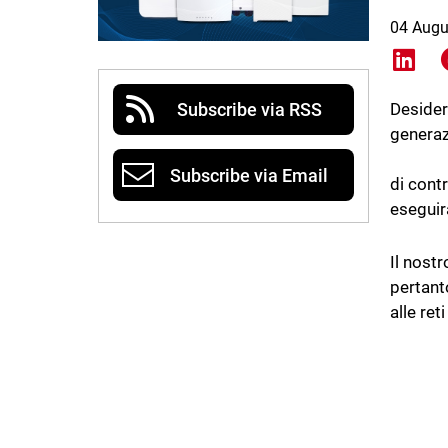
04 Augu
Shar
Subscribe via RSS
Desider
generaz
Subscribe via Email
di cont
eseguir
Il nost
pertanto
alle ret