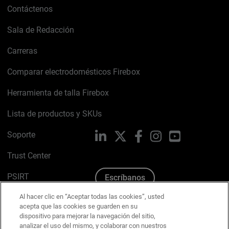
Contáctenos
Sala de Redacción
Carreras
Comparar electrodomésticos Firebox
Herramienta de talla Firebox
Lista de productos y SKUs
Soporte
LinkedIn
X
Facebook
Instagram
YouTube
Trust Center
PSIRT
Escríbanos
Política de cookies
Al hacer clic en “Aceptar todas las cookies”, usted
acepta que las cookies se guarden en su
dispositivo para mejorar la navegación del sitio,
Política de privacidad
analizar el uso del mismo, y colaborar con nuestros