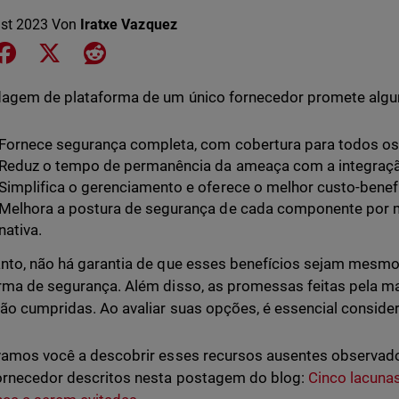
st 2023
Von
Iratxe Vazquez
e on LinkedIn
Share on Facebook
Share on X
Share on Reddit
agem de plataforma de um único fornecedor promete algun
Fornece segurança completa, com cobertura para todos os
Reduz o tempo de permanência da ameaça com a integraçã
Simplifica o gerenciamento e oferece o melhor custo-benefí
Melhora a postura de segurança de cada componente por m
nativa.
nto, não há garantia de que esses benefícios sejam mesmo
rma de segurança. Além disso, as promessas feitas pela m
ão cumpridas. Ao avaliar suas opções, é essencial consider
vamos você a descobrir esses recursos ausentes observa
ornecedor descritos nesta postagem do blog:
Cinco lacunas