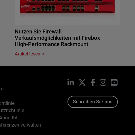
Nutzen Sie Firewall-
Verkaufsmöglichkeiten mit Firebox
High-Performance Rackmount
Artikel lesen
LinkedIn
X
Facebook
Instagram
YouTub
ter
Schreiben Sie uns
htlinie
tzrichtlinie
rand Kit
äferenzen verwalten