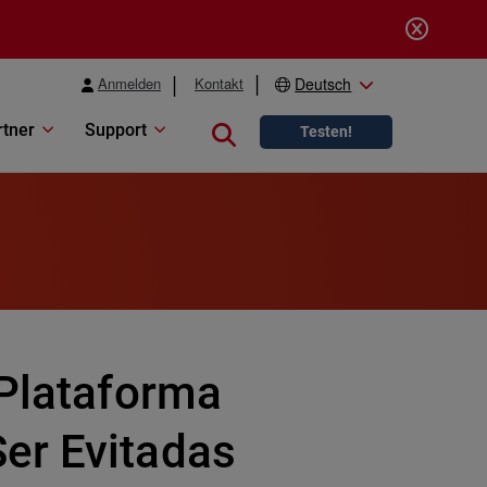
Anmelden
Kontakt
Deutsch
rtner
Support
Close search
Testen!
 Plataforma
er Evitadas