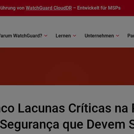
führung von
WatchGuard CloudDR
– Entwickelt für MSPs
arum WatchGuard?
Lernen
Unternehmen
Pa
nco Lacunas Críticas na
 Segurança que Devem S