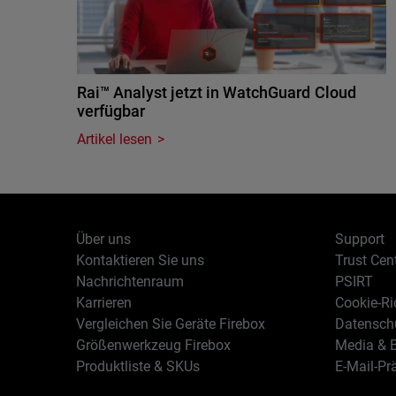
Rai™ Analyst jetzt in WatchGuard Cloud
verfügbar
Artikel lesen
Über uns
Support
Kontaktieren Sie uns
Trust Cen
Nachrichtenraum
PSIRT
Karrieren
Cookie-Ric
Vergleichen Sie Geräte Firebox
Datenschu
Größenwerkzeug Firebox
Media & B
Produktliste & SKUs
E-Mail-Pr