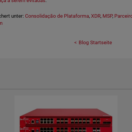
ça a serem evitadas
.
hert unter:
Consolidação de Plataforma
,
XDR
,
MSP
,
Parceir
rm
Blog Startseite