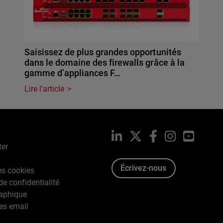
Saisissez de plus grandes opportunités
dans le domaine des firewalls grâce à la
gamme d’appliances F…
Lire l'article
LinkedIn
X
Facebook
Instagram
YouTub
ter
Écrivez-nous
es cookies
de confidentialité
raphique
es email