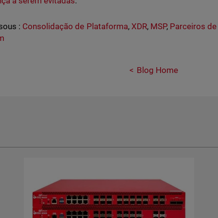
ça a serem evitadas
.
sous :
Consolidação de Plataforma
,
XDR
,
MSP
,
Parceiros de
rm
Blog Home