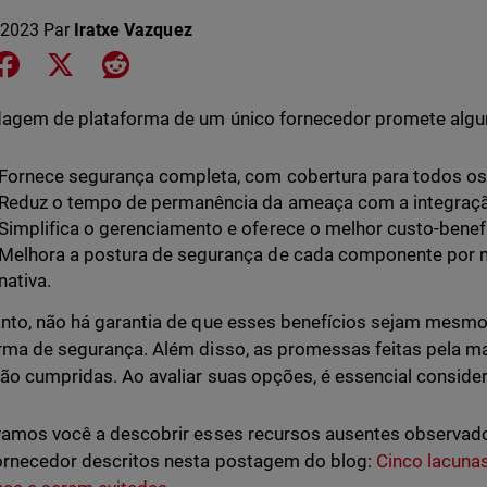
 2023
Par
Iratxe Vazquez
e on LinkedIn
Share on Facebook
Share on X
Share on Reddit
agem de plataforma de um único fornecedor promete algun
Fornece segurança completa, com cobertura para todos os
Reduz o tempo de permanência da ameaça com a integraçã
Simplifica o gerenciamento e oferece o melhor custo-benefí
Melhora a postura de segurança de cada componente por m
nativa.
nto, não há garantia de que esses benefícios sejam mesmo
rma de segurança. Além disso, as promessas feitas pela m
ão cumpridas. Ao avaliar suas opções, é essencial consider
vamos você a descobrir esses recursos ausentes observa
ornecedor descritos nesta postagem do blog:
Cinco lacunas