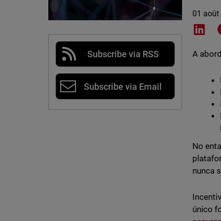
01 août
Shar
Subscribe via RSS
A abord
Subscribe via Email
No enta
platafo
nunca s
Incenti
único f