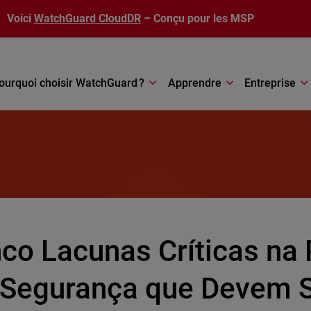
Voici
WatchGuard CloudDR
– Conçu pour les MSP
ourquoi choisir WatchGuard ?
Apprendre
Entreprise
nco Lacunas Críticas na
 Segurança que Devem S