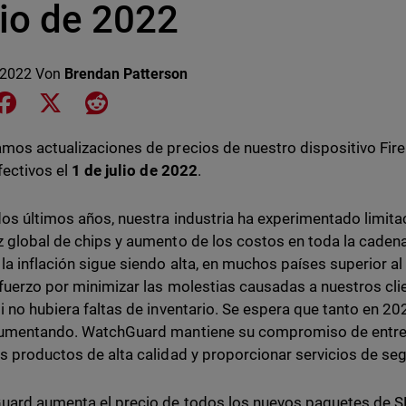
lio de 2022
 2022
Von
Brendan Patterson
e on LinkedIn
Share on Facebook
Share on X
Share on Reddit
mos actualizaciones de precios de nuestro dispositivo Fire
fectivos el
1 de julio de 2022
.
dos últimos años, nuestra industria ha experimentado limi
 global de chips y aumento de los costos en toda la cadena
la inflación sigue siendo alta, en muchos países superior 
fuerzo por minimizar las molestias causadas a nuestros clie
i no hubiera faltas de inventario. Se espera que tanto en 
aumentando. WatchGuard mantiene su compromiso de entre
s productos de alta calidad y proporcionar servicios de seg
ard aumenta el precio de todos los nuevos paquetes de 