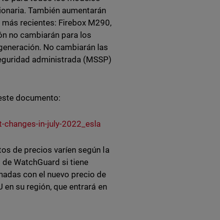
cionaria. También aumentarán
 más recientes: Firebox M290,
ón no cambiarán para los
generación. No cambiarán las
eguridad administrada (MSSP)
 este documento:
-changes-in-july-2022_esla
tos de precios varíen según la
l de WatchGuard si tiene
onadas con el nuevo precio de
 en su región, que entrará en