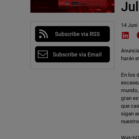
Ju
14 Juni
Subscribe via RSS
Shar
Anuncia
Subscribe via Email
harán e
En los 
escasez
mundo, 
gran es
que cas
sigan 
nuestro
WatchGu