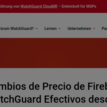
führung von
WatchGuard CloudDR
– Entwickelt für MSPs
arum WatchGuard?
Lernen
Unternehmen
Pa
mbios de Precio de Fire
tchGuard Efectivos desd