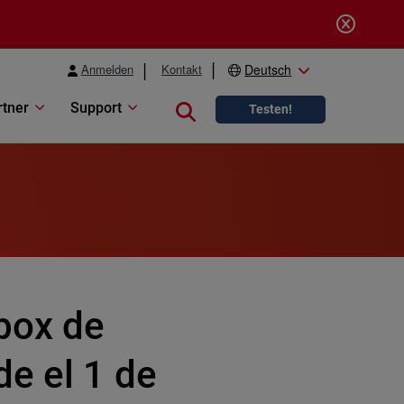
Anmelden
Kontakt
Deutsch
rtner
Support
Close search
Testen!
box de
e el 1 de