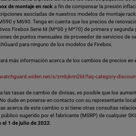
box de montaje en rack
a fin de compensar la presión infla
cripciones asociadas de nuestros modelos de montaje rack
590 y M690. Tenga en cuenta que los precios de renovaci
tivos Firebox Serie M (M*00 y M*70) de primera y segunda 
ones de puntos mensuales de proveedor de servicios de s
hGuard para ninguno de los modelos de Firebox.
ará más información acerca de los cambios de precios en
/watchguard.widen.net/s/zmbjknn2ld/faq-category-discount
a las tasas de cambio de divisas, es posible que los aumen
 No dude en ponerse en contacto con su representante loca
as acerca de este cambio o si tiene otras consultas relaci
l público sugerido por el fabricante (MSRP) de cualquier SKU
a
el 1 de julio de 2022
.