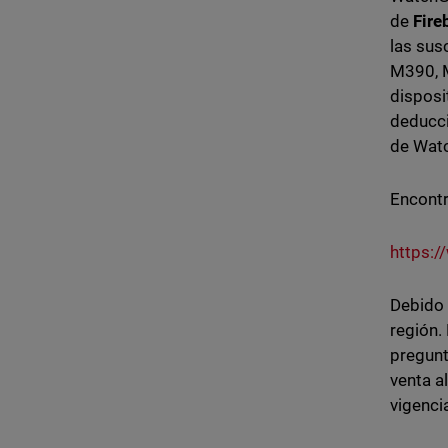
de
Fire
las sus
M390, M
disposi
deducci
de Watc
Encontr
https:/
Debido 
región.
pregunt
venta a
vigenci