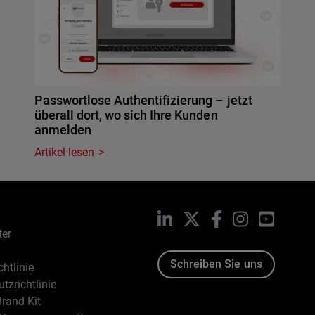
Passwortlose Authentifizierung – jetzt
überall dort, wo sich Ihre Kunden
anmelden
Artikel lesen
LinkedIn
X
Facebook
Instagram
YouTub
ter
Schreiben Sie uns
htlinie
tzrichtlinie
rand Kit