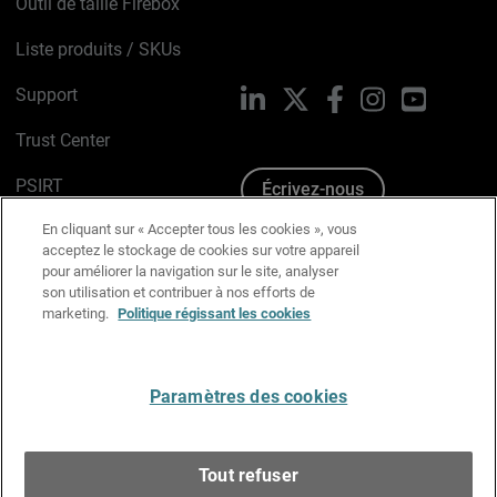
Outil de taille Firebox
Liste produits / SKUs
Support
LinkedIn
X
Facebook
Instagram
YouTube
Trust Center
PSIRT
Écrivez-nous
En cliquant sur « Accepter tous les cookies », vous
Avis sur les cookies
acceptez le stockage de cookies sur votre appareil
pour améliorer la navigation sur le site, analyser
Politique de confidentialité
son utilisation et contribuer à nos efforts de
marketing.
Politique régissant les cookies
Charte Graphique
Préférences email
Paramètres des cookies
Français
Tout refuser