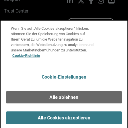
Trust Center
PSIRT
Schreiben Sie uns
Wenn Sie auf „Alle Cookies akzeptieren“ klicken,
stimmen Sie der Speicherung von Cookies auf
Cookie-Richtlinie
Ihrem Gerät zu, um die Websitenavigation zu
verbessern, die Websitenutzung zu analysieren und
Datenschutzrichtlinie
unsere Marketingbemühungen zu unterstützen.
Cookie-Richtlinie
Media & Brand Kit
E-Mail-Präferenzen verwalten
Cookie-Einstellungen
Deutsch
Alle ablehnen
Copyright © 1996-2026 WatchGuard Technologies, Inc. Alle
Rechte vorbehalten.
Terms of Use >
Alle Cookies akzeptieren