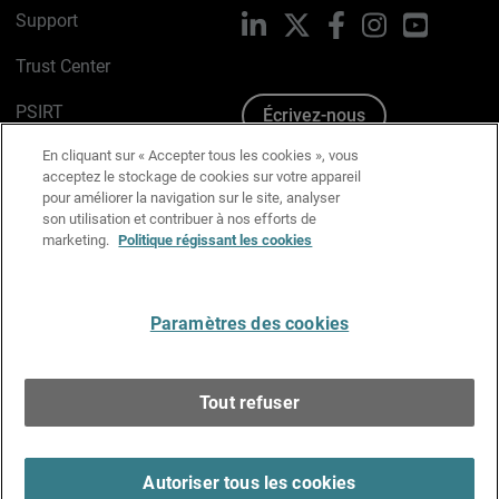
Support
LinkedIn
X
Facebook
Instagram
YouTube
Trust Center
PSIRT
Écrivez-nous
En cliquant sur « Accepter tous les cookies », vous
Avis sur les cookies
acceptez le stockage de cookies sur votre appareil
pour améliorer la navigation sur le site, analyser
Politique de confidentialité
son utilisation et contribuer à nos efforts de
marketing.
Politique régissant les cookies
Charte Graphique
Préférences email
Paramètres des cookies
Français
Tout refuser
Copyright © 1996-2026 WatchGuard Technologies, Inc.
Tous droits réservés.
Terms of Use >
Autoriser tous les cookies