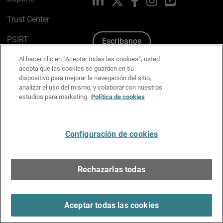
Trust Center
PSIRT
Escríbanos
Al hacer clic en “Aceptar todas las cookies”, usted
Política de cookies
acepta que las cookies se guarden en su
dispositivo para mejorar la navegación del sitio,
Política de privacidad
analizar el uso del mismo, y colaborar con nuestros
estudios para marketing.
Política de cookies
Kit de medios y marca
Preferencias de correo
Configuración de cookies
Español
Rechazarlas todas
Copyright © 1996-2026 WatchGuard Technologies, Inc.
Todos los derechos reservados.
Terms of Use >
Aceptar todas las cookies