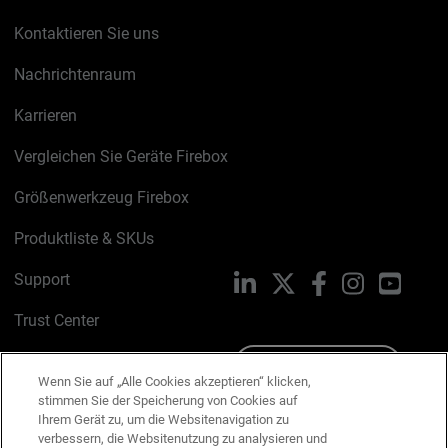
Kontaktieren Sie uns
Nachrichtenraum
Karrieren
Vergleichen Sie Geräte Firebox
Größenwerkzeug Firebox
Produktliste & SKUs
Support
LinkedIn
X
Facebook
Instagram
YouTu
Trust Center
PSIRT
Schreiben Sie uns
Wenn Sie auf „Alle Cookies akzeptieren“ klicken,
stimmen Sie der Speicherung von Cookies auf
Cookie-Richtlinie
Ihrem Gerät zu, um die Websitenavigation zu
verbessern, die Websitenutzung zu analysieren und
Datenschutzrichtlinie