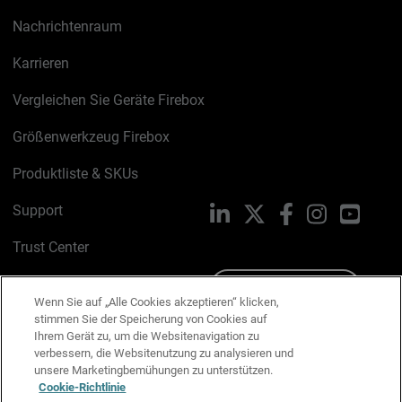
Nachrichtenraum
Karrieren
Vergleichen Sie Geräte Firebox
Größenwerkzeug Firebox
Produktliste & SKUs
Support
LinkedIn
X
Facebook
Instagram
YouTu
Trust Center
PSIRT
Schreiben Sie uns
Wenn Sie auf „Alle Cookies akzeptieren“ klicken,
stimmen Sie der Speicherung von Cookies auf
Cookie-Richtlinie
Ihrem Gerät zu, um die Websitenavigation zu
verbessern, die Websitenutzung zu analysieren und
Datenschutzrichtlinie
unsere Marketingbemühungen zu unterstützen.
Cookie-Richtlinie
Media & Brand Kit