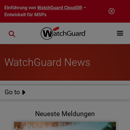
Direkt zum Inhalt
Einführung von
WatchGuard CloudDR
–
Entwickelt für MSPs
Open mobi
Close search
WatchGuard News
Go to
Neueste Meldungen