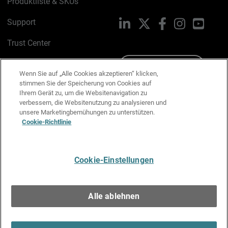
Produktliste & SKUs
Support
LinkedIn
X
Facebook
Instagram
YouTu
Trust Center
PSIRT
Schreiben Sie uns
Wenn Sie auf „Alle Cookies akzeptieren“ klicken,
stimmen Sie der Speicherung von Cookies auf
Cookie-Richtlinie
Ihrem Gerät zu, um die Websitenavigation zu
verbessern, die Websitenutzung zu analysieren und
Datenschutzrichtlinie
unsere Marketingbemühungen zu unterstützen.
Cookie-Richtlinie
Media & Brand Kit
E-Mail-Präferenzen verwalten
Cookie-Einstellungen
Deutsch
Alle ablehnen
Copyright © 1996-2026 WatchGuard Technologies, Inc. Alle
Rechte vorbehalten.
Terms of Use >