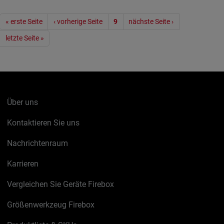
Seitennummerierung
« erste Seite
‹ vorherige Seite
9
nächste Seite ›
letzte Seite »
Über uns
Kontaktieren Sie uns
Nachrichtenraum
Karrieren
Vergleichen Sie Geräte Firebox
Größenwerkzeug Firebox