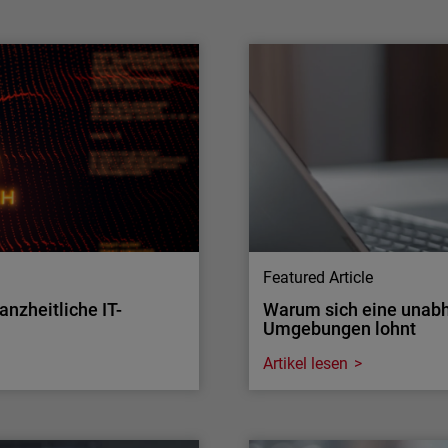
WatchGuard Technologies verstärkt seine
Investitionen in Frontier-KI, um noch mehr
Anwendungssicherheit zu gewährleisten.
Managed Service Provider und Unternehmen
profitieren von fortschrittlichen Funktionen –
sowohl von OpenAI als auch Anthropic.
Während sich andere Anbieter auf ein einziges
KI…
Featured Article
anzheitliche IT-
Warum sich eine unabh
Umgebungen lohnt
Artikel lesen
Multi-Factor Authenticati
anzheitliche IT-
Warum sich eine unabh