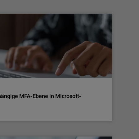
Eine aktuelle Erhebung von WatchGuard
Technologies zeigt, dass das Verhalten der
Belegschaft von kleinen und
mittelständischen Unternehmen (KMU) mit
erheblichen und oft verborgenen
Cybersicherheitsrisiken einhergeht. Laut dem
Cybersecurity Hygiene Report 2026 geben 64
Prozent der Befragten zu, nicht…
ängige MFA-Ebene in Microsoft-
on
ängige MFA-Ebene in Microsoft-