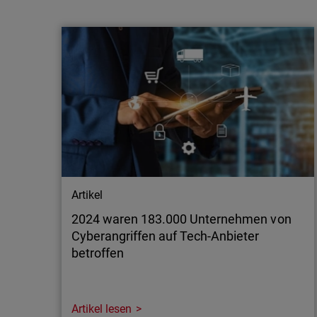
schützen Sie sich vor Cyberbetrug
Bei Cyberangriffen wie Phishing, Social
Engineering und Desinformation spielt Betrug
eine zentrale Rolle. Eine mehrschichtige
Sicherheitsstrategie ist entscheidend.
Artikel
2024 waren 183.000 Unternehmen von
Cyberangriffen auf Tech-Anbieter
betroffen
Artikel lesen