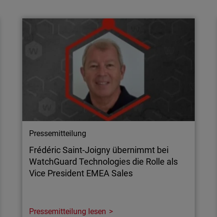
sie Unternehmen helfen?
Mit der LEV-Metrik können Unternehmen
ausgenutzte Schwachstellen identifizieren
und fundiertere Entscheidungen treffen, um
ihre Angriffsfläche zu minimieren.
Pressemitteilung
Frédéric Saint-Joigny übernimmt bei
WatchGuard Technologies die Rolle als
Vice President EMEA Sales
Pressemitteilung lesen