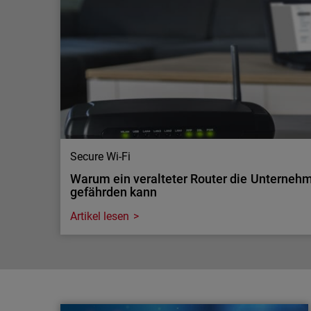
Sicherheit
Wenn Unternehmen ihre Systeme, Anwendungen o
offenlegen, ist die Gefahr allgegenwärtig – eine 
gerade für MSP.
Secure Wi-Fi
Warum ein veralteter Router die Unterneh
gefährden kann
Artikel lesen
Secure Wi-Fi
Warum ein veralteter Router die Unterneh
gefährden kann
Router sind die Wächter der Unternehmensdaten. 