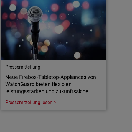
 Schliche kommen, bevor es zu spät ist.
Pressemitteilung
Neue Firebox-Tabletop-Appliances von
WatchGuard bieten flexiblen,
leistungsstarken und zukunftssiche…
Pressemitteilung lesen
Pressemitteilung
Neue Firebox-Tabletop-Appliances von