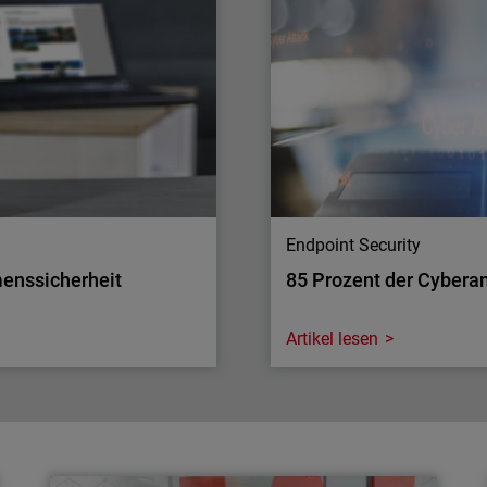
Umgebungen lohnt
der Daten im Internet
Identitätsverwaltung ist 
klare Herausforderung,
MFA gibt MSP die Kontroll
Mehrwert.
Endpoint Security
menssicherheit
85 Prozent der Cybera
Artikel lesen
Endpoint Security
menssicherheit
85 Prozent der Cybera
Erfahren Sie, warum late
Veraltete Geräte haben