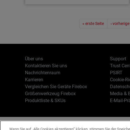
Artikel
Seitennummerierung
2024 waren 183.000 Unternehmen von
« erste Seite
‹ vorherige
Cyberangriffen auf Tech-Anbieter
betroffen
Angriffe auf die Lieferkette sind keine
Seltenheit mehr. Insofern sollten sich
Über uns
Support
Unternehmen und insbesondere Managed
Kontaktieren Sie uns
Trust Cen
Service Provider gezielt wappnen.
Nachrichtenraum
PSIRT
Karrieren
Cookie-Ric
Vergleichen Sie Geräte Firebox
Datenschu
Größenwerkzeug Firebox
Media & B
Produktliste & SKUs
E-Mail-Pr
Deutsch
Copyright © 19
Wenn Sie auf „Alle Cookies akzeptieren“ klicken, stimmen Sie der Speich