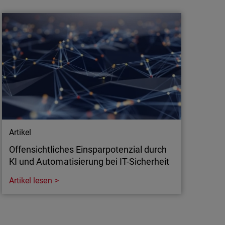
WatchGuard bieten flexiblen,
leistungsstarken und zukunftssiche…
WatchGuard Technologies präsentiert seine
neueste Generation der Firewall-Tabletop-
Appliances , die konkret an den Bedürfnissen
kleiner und mittlerer Unternehmen
ausgerichtet ist. Die Modelle der T-Serie bieten
moderne Sicherheit, die sich durch High-
Speed-Verbindungen und KI-gesteuerte…
Artikel
Offensichtliches Einsparpotenzial durch
KI und Automatisierung bei IT-Sicherheit
Artikel lesen
Artikel
Offensichtliches Einsparpotenzial durch