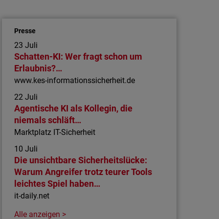
KI und Automatisierung bei IT-Sicherheit
Datenschutzverletzungen kommen
Presse
Unternehmen meist teuer zu stehen. Mit KI
23 Juli
und Automatisierung lässt sich dem
Schatten-KI: Wer fragt schon um
entgegensteuern.
Erlaubnis?…
www.kes-informationssicherheit.de
22 Juli
Agentische KI als Kollegin, die
niemals schläft…
Marktplatz IT-Sicherheit
10 Juli
Die unsichtbare Sicherheitslücke:
Warum Angreifer trotz teurer Tools
leichtes Spiel haben…
it-daily.net
Alle anzeigen >