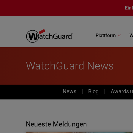
Direkt zum Inhalt
Ein
Plattform
W
WatchGuard News
News
News
Blog
Awards u
Neueste Meldungen