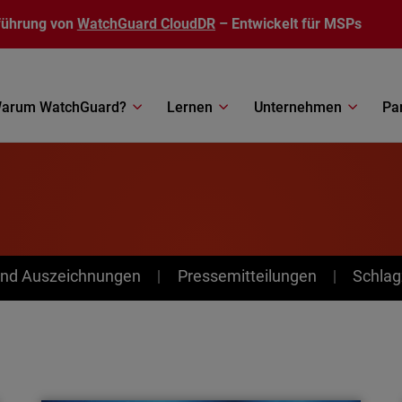
führung von
WatchGuard CloudDR
– Entwickelt für MSPs
arum WatchGuard?
Lernen
Unternehmen
Pa
nd Auszeichnungen
Pressemitteilungen
Schlag