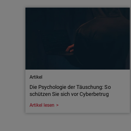
bei Frontier-KI auf mehrere Anbieter
WatchGuard Technologies verstärkt seine
Investitionen in Frontier-KI, um noch mehr
Anwendungssicherheit zu gewährleisten.
Managed Service Provider und Unternehmen
profitieren von fortschrittlichen Funktionen –
sowohl von OpenAI als auch Anthropic.
Während sich andere Anbieter auf ein einziges
KI…
Artikel
Die Psychologie der Täuschung: So
schützen Sie sich vor Cyberbetrug
Artikel lesen
Artikel
Die Psychologie der Täuschung: So