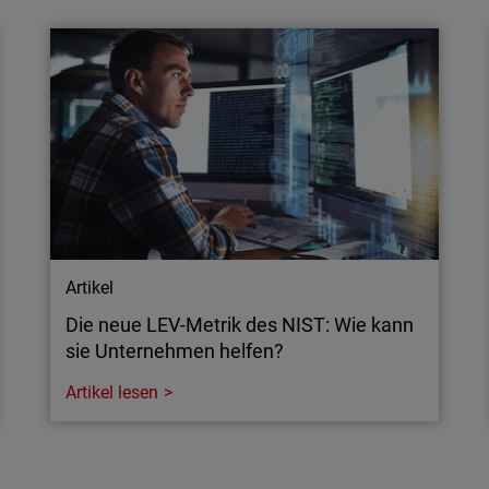
leistungsfähiger und bereit für reale
Cyberbedrohungen
Die neue Firebox T-Serie bietet Managed
Service Providern (MSP) und Unternehmen
einen innovativen und vereinfachten Ansatz
für die Netzwerksicherheit.
Artikel
Die neue LEV-Metrik des NIST: Wie kann
sie Unternehmen helfen?
Artikel lesen
Artikel
Die neue LEV-Metrik des NIST: Wie kann