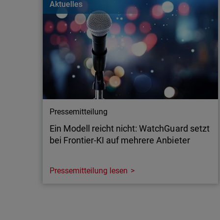
Aktuelles
aber Schwachstellen, die den Schutz sensibler D
gefährden können.
Pressemitteilung
Ein Modell reicht nicht: WatchGuard setzt
bei Frontier-KI auf mehrere Anbieter
Pressemitteilung lesen
Pressemitteilung
Ein Modell reicht nicht: WatchGuard setzt