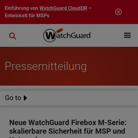
Direkt zum Inhalt
Einführung von
WatchGuard CloudDR
–
Entwickelt für MSPs
Open mobi
Close search
Pressemitteilung
Go to
Neue WatchGuard Firebox M-Serie:
skalierbare Sicherheit für MSP und