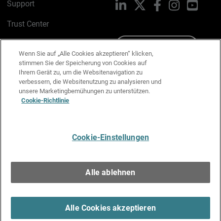
Support
LinkedIn
X
Facebook
Instagram
YouTu
Trust Center
PSIRT
Schreiben Sie uns
Wenn Sie auf „Alle Cookies akzeptieren“ klicken,
stimmen Sie der Speicherung von Cookies auf
Cookie-Richtlinie
Ihrem Gerät zu, um die Websitenavigation zu
verbessern, die Websitenutzung zu analysieren und
Datenschutzrichtlinie
unsere Marketingbemühungen zu unterstützen.
Cookie-Richtlinie
Media & Brand Kit
E-Mail-Präferenzen verwalten
Cookie-Einstellungen
Deutsch
Alle ablehnen
Copyright © 1996-2026 WatchGuard Technologies, Inc. Alle
Rechte vorbehalten.
Terms of Use >
Alle Cookies akzeptieren