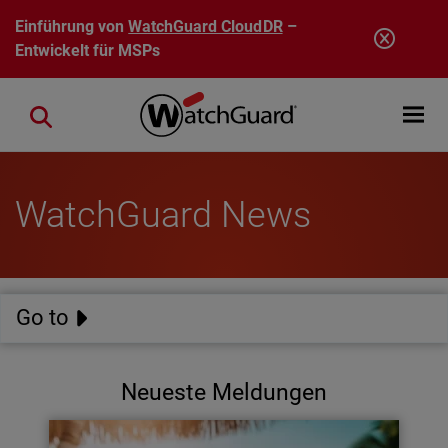
Direkt zum Inhalt
Einführung von
WatchGuard CloudDR
–
Entwickelt für MSPs
Open mobi
Close search
WatchGuard News
Go to
Neueste Meldungen