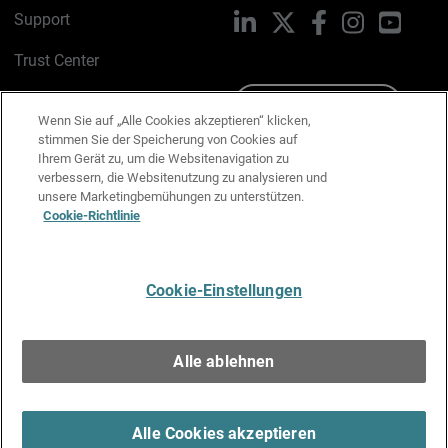
Support
LinkedIn
X
Facebook
Instagram
YouTu
Trust Center
PSIRT
Schreiben Sie uns
Wenn Sie auf „Alle Cookies akzeptieren“ klicken,
stimmen Sie der Speicherung von Cookies auf
Cookie-Richtlinie
Ihrem Gerät zu, um die Websitenavigation zu
verbessern, die Websitenutzung zu analysieren und
Datenschutzrichtlinie
unsere Marketingbemühungen zu unterstützen.
Cookie-Richtlinie
Media & Brand Kit
E-Mail-Präferenzen verwalten
Cookie-Einstellungen
Deutsch
Alle ablehnen
Copyright © 1996-2026 WatchGuard Technologies, Inc. Alle
Rechte vorbehalten.
Terms of Use >
Alle Cookies akzeptieren