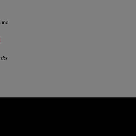
 und
d
 der
e