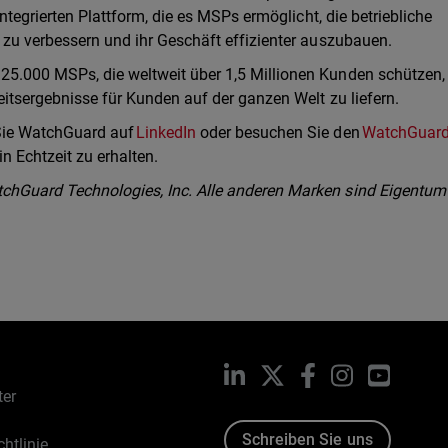
integrierten Plattform, die es MSPs ermöglicht, die betriebliche
 zu verbessern und ihr Geschäft effizienter auszubauen.
25.000 MSPs, die weltweit über 1,5 Millionen Kunden schützen,
eitsergebnisse für Kunden auf der ganzen Welt zu liefern.
 Sie WatchGuard auf
LinkedIn
oder besuchen Sie den
WatchGuar
n Echtzeit zu erhalten.
chGuard Technologies, Inc. Alle anderen Marken sind Eigentum
LinkedIn
X
Facebook
Instagram
YouTub
ter
Schreiben Sie uns
htlinie