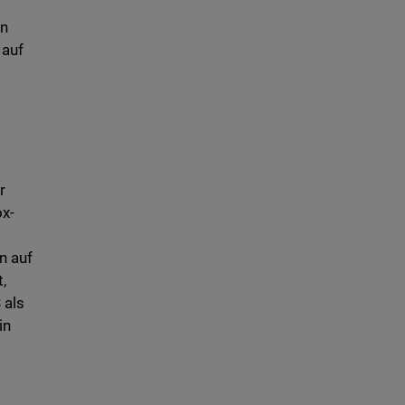
hn
 auf
r
ox-
n auf
,
 als
in