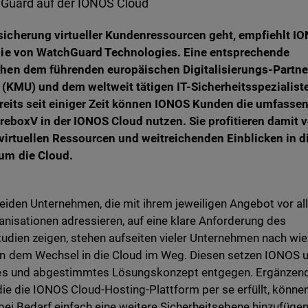
chGuard auf der IONOS Cloud
icherung virtueller Kundenressourcen geht, empfiehlt I
gie von WatchGuard Technologies. Eine entsprechende
schen dem
führenden europäischen Digitalisierungs-Partne
n (KMU)
und dem weltweit tätigen IT-Sicherheitsspezialist
 Bereits seit einiger Zeit können IONOS Kunden die umfasse
reboxV in der IONOS Cloud nutzen. Sie profitieren damit 
virtuellen Ressourcen und weitreichenden Einblicken in d
um die Cloud.
beiden Unternehmen, die mit ihrem jeweiligen Angebot vor a
anisationen adressieren, auf eine klare Anforderung des
udien zeigen, stehen aufseiten vieler Unternehmen nach wie
n dem Wechsel in die Cloud im Weg. Diesen setzen IONOS 
les und abgestimmtes Lösungskonzept entgegen. Ergänzen
ie die IONOS Cloud-Hosting-Plattform per se erfüllt, könne
ei Bedarf einfach eine weitere Sicherheitsebene hinzufügen