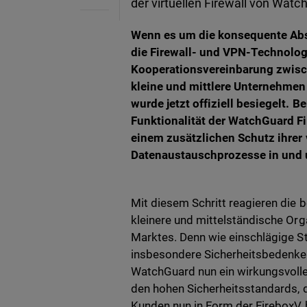
der virtuellen Firewall von Wat
Wenn es um die konsequente Abs
die Firewall- und VPN-Technolo
Kooperationsvereinbarung zwi
kleine und mittlere Unternehme
wurde jetzt offiziell besiegelt.
Funktionalität der WatchGuard Fi
einem zusätzlichen Schutz ihrer 
Datenaustauschprozesse in und 
Mit diesem Schritt reagieren die 
kleinere und mittelständische Org
Marktes. Denn wie einschlägige St
insbesondere Sicherheitsbedenke
WatchGuard nun ein wirkungsvol
den hohen Sicherheitsstandards, d
Kunden nun in Form der FireboxV b