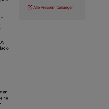
Alle Pressemitteilungen
 –
n
f
NOS
lack-
pten
 eine
m