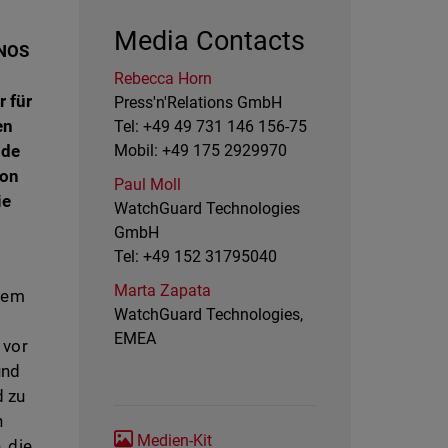
Media Contacts
ONOS
Rebecca Horn
r für
Press'n'Relations GmbH
en
Tel: +49 49 731 146 156-75
nde
Mobil: +49 175 2929970
von
Paul Moll
ie
WatchGuard Technologies
GmbH
Tel: +49 152 31795040
Marta Zapata
llem
WatchGuard Technologies,
EMEA
 vor
und
d zu
n
Medien-Kit
, die