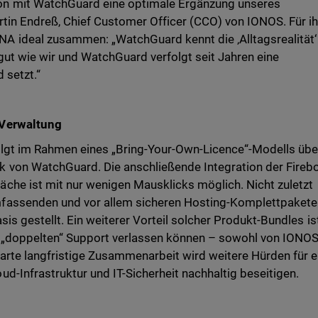
n mit WatchGuard eine optimale Ergänzung unseres
tin Endreß, Chief Customer Officer (CCO) von IONOS. Für i
 ideal zusammen: „WatchGuard kennt die ‚Alltagsrealität‘
ut wie wir und WatchGuard verfolgt seit Jahren eine
 setzt.“
 Verwaltung
folgt im Rahmen eines „Bring-Your-Own-Licence“-Modells übe
 von WatchGuard. Die anschließende Integration der Fireb
che ist mit nur wenigen Mausklicks möglich. Nicht zuletzt
fassenden und vor allem sicheren Hosting-Komplettpakete
sis gestellt. Ein weiterer Vorteil solcher Produkt-Bundles ist
 „doppelten“ Support verlassen können – sowohl von IONOS
arte langfristige Zusammenarbeit wird weitere Hürden für e
d-Infrastruktur und IT-Sicherheit nachhaltig beseitigen.