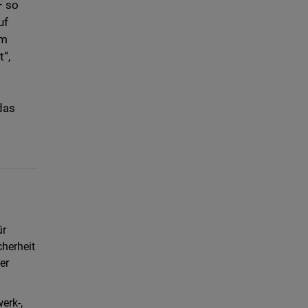
– so
uf
rm
“,
das
ür
herheit
er
erk-,