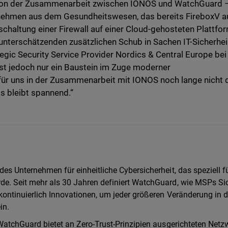
s von der Zusammenarbeit zwischen IONOS und WatchGuard 
rnehmen aus dem Gesundheitswesen, das bereits FireboxV a
schaltung einer Firewall auf einer Cloud-gehosteten Plattfo
u unterschätzenden zusätzlichen Schub in Sachen IT-Sicherheit
tegic Security Service Provider Nordics & Central Europe bei
st jedoch nur ein Baustein im Zuge moderner
 für uns in der Zusammenarbeit mit IONOS noch lange nicht 
s bleibt spannend.“
es Unternehmen für einheitliche Cybersicherheit, das speziell f
e. Seit mehr als 30 Jahren definiert WatchGuard, wie MSPs Sic
kontinuierlich Innovationen, um jeder größeren Veränderung in d
in.
WatchGuard bietet an Zero-Trust-Prinzipien ausgerichteten Netzw