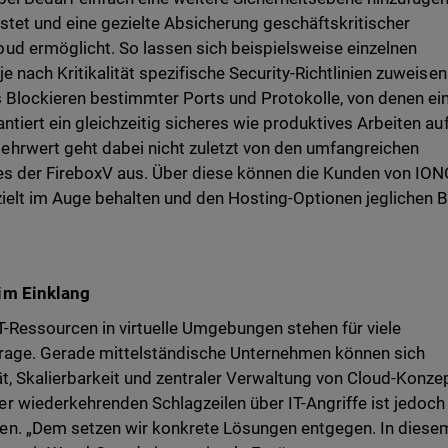
stet und eine gezielte Absicherung geschäftskritischer
ud ermöglicht. So lassen sich beispielsweise einzelnen
e nach Kritikalität spezifische Security-Richtlinien zuweisen
 Blockieren bestimmter Ports und Protokolle, von denen ei
ntiert ein gleichzeitig sicheres wie produktives Arbeiten au
hrwert geht dabei nicht zuletzt von den umfangreichen
es der FireboxV aus. Über diese können die Kunden von IO
ielt im Auge behalten und den Hosting-Optionen jeglichen B
im Einklang
IT-Ressourcen in virtuelle Umgebungen stehen für viele
rage. Gerade mittelständische Unternehmen können sich
ät, Skalierbarkeit und zentraler Verwaltung von Cloud-Konze
 wiederkehrenden Schlagzeilen über IT-Angriffe ist jedoch
en. „Dem setzen wir konkrete Lösungen entgegen. In diese