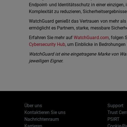
Endpoint- und Identitätsschutz in einer einzigen, 
Komplexität zu reduzieren, Sicherheitsergebnisse
WatchGuard genießt das Vertrauen von mehr als 
ermöglicht es Partnern, starke, messbare Sicherh
Erfahren Sie mehr auf
WatchGuard.com
, folgen
Cybersecurity Hub
, um Einblicke in Bedrohungen i
WatchGuard ist eine eingetragene Marke von Wat
jeweiligen Eigner.
Über uns
Support
Kontaktieren Sie uns
Trust Cen
Nachrichtenraum
PSIRT
Karrieren
Cookie-Ric