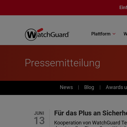
Direkt zum Inhalt
Ein
Plattform
W
Pressemitteilung
News
News
Blog
Awards u
Für das Plus an Sicherh
JUNI
13
Kooperation von WatchGuard Tec