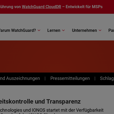
führung von
WatchGuard CloudDR
– Entwickelt für MSPs
arum WatchGuard?
Lernen
Unternehmen
Pa
nd Auszeichnungen
Pressemitteilungen
Schlag
eitskontrolle und Transparenz
hnologies und IONOS startet mit der Verfügbarkeit