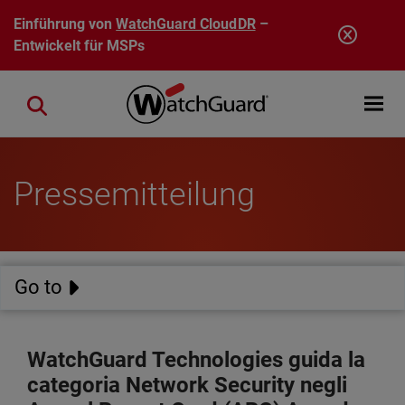
Direkt zum Inhalt
Einführung von
WatchGuard CloudDR
–
Entwickelt für MSPs
Open mobi
Close search
Pressemitteilung
Go to
WatchGuard Technologies guida la
categoria Network Security negli