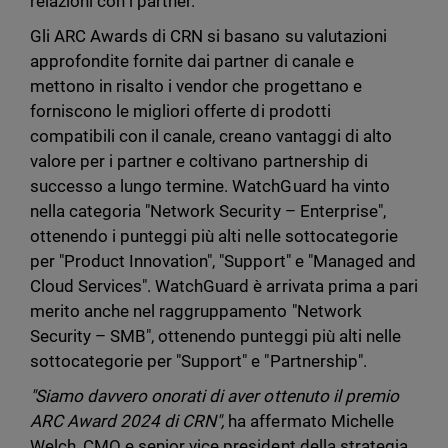
relazioni con i partner.
Gli ARC Awards di CRN si basano su valutazioni
approfondite fornite dai partner di canale e
mettono in risalto i vendor che progettano e
forniscono le migliori offerte di prodotti
compatibili con il canale, creano vantaggi di alto
valore per i partner e coltivano partnership di
successo a lungo termine. WatchGuard ha vinto
nella categoria "Network Security – Enterprise",
ottenendo i punteggi più alti nelle sottocategorie
per "Product Innovation", "Support" e "Managed and
Cloud Services". WatchGuard è arrivata prima a pari
merito anche nel raggruppamento "Network
Security – SMB", ottenendo punteggi più alti nelle
sottocategorie per "Support" e "Partnership".
"Siamo davvero onorati di aver ottenuto il premio
ARC Award 2024 di CRN",
ha affermato Michelle
Welch, CMO e senior vice president della strategia