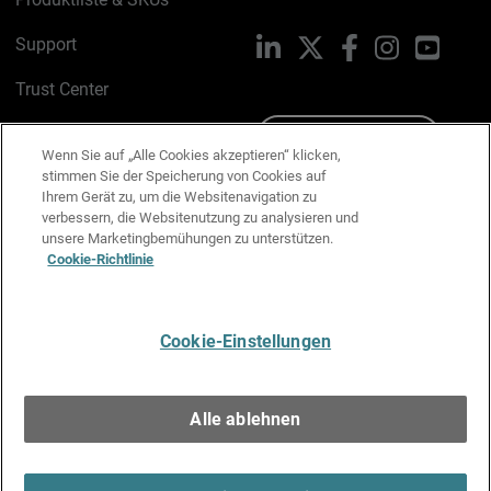
Support
LinkedIn
X
Facebook
Instagram
YouTu
Trust Center
PSIRT
Schreiben Sie uns
Wenn Sie auf „Alle Cookies akzeptieren“ klicken,
stimmen Sie der Speicherung von Cookies auf
Cookie-Richtlinie
Ihrem Gerät zu, um die Websitenavigation zu
verbessern, die Websitenutzung zu analysieren und
Datenschutzrichtlinie
unsere Marketingbemühungen zu unterstützen.
Cookie-Richtlinie
Media & Brand Kit
E-Mail-Präferenzen verwalten
Cookie-Einstellungen
Deutsch
Alle ablehnen
Copyright © 1996-2026 WatchGuard Technologies, Inc. Alle
Rechte vorbehalten.
Terms of Use >