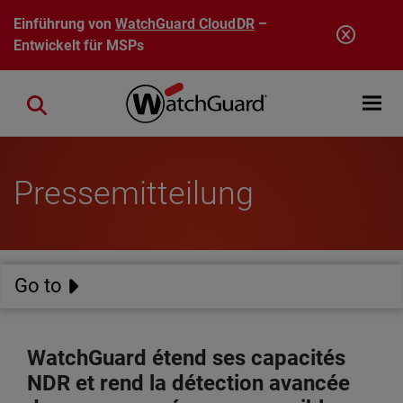
Direkt zum Inhalt
Einführung von
WatchGuard CloudDR
–
Entwickelt für MSPs
Open mobi
Close search
Pressemitteilung
Go to
WatchGuard étend ses capacités
NDR et rend la détection avancée