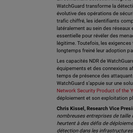
WatchGuard transforme la détecti
évolutive des opérations de sécur
trafic chiffré, les identifiants co
latéralement au sein des réseaux
essentielle pour révéler des men
légitime. Toutefois, les exigences
longtemps freiné leur adoption pa
Les capacités NDR de WatchGuard 
équipements et des connexions afin
temps de présence des attaquants e
WatchGuard s’appuie sur une sol
Network Security Product of the 
déploiement et son exploitation p
Chris Kissel, Research Vice Presi
nombreuses entreprises de taille 
heurtent à des défis de déploiemen
détection dans les infrastructure