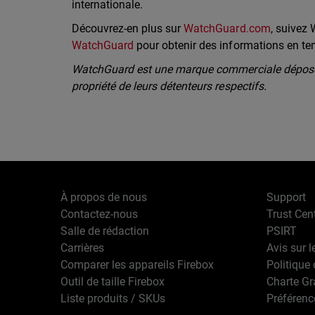
internationale.
Découvrez-en plus sur
WatchGuard.com
, suivez
WatchGuard
pour obtenir des informations en te
WatchGuard est une marque commerciale déposée
propriété de leurs détenteurs respectifs.
À propos de nous
Support
Contactez-nous
Trust Cen
Salle de rédaction
PSIRT
Carrières
Avis sur l
Comparer les appareils Firebox
Politique 
Outil de taille Firebox
Charte G
Liste produits / SKUs
Préférenc