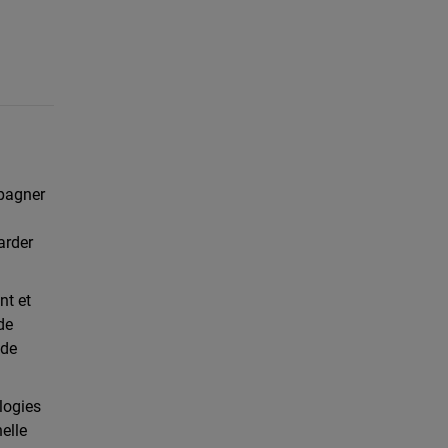
mpagner
arder
nt et
de
 de
logies
elle