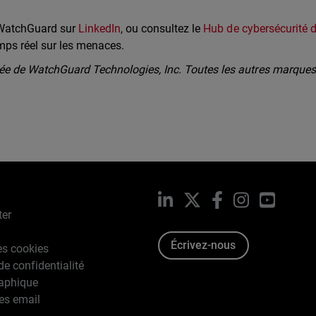
 WatchGuard sur
LinkedIn
, ou consultez le
Hub de cybersécurité 
mps réel sur les menaces.
 de WatchGuard Technologies, Inc. Toutes les autres marques 
LinkedIn
X
Facebook
Instagram
YouTub
ter
Écrivez-nous
es cookies
de confidentialité
raphique
es email