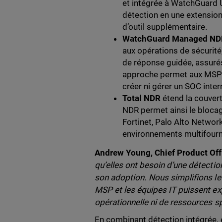
et intégrée à WatchGuard U
détection en une extension
d’outil supplémentaire.
WatchGuard Managed ND
aux opérations de sécurité,
de réponse guidée, assuré
approche permet aux MSP e
créer ni gérer un SOC inte
Total NDR
étend la couver
NDR permet ainsi le blocag
Fortinet, Palo Alto Netwo
environnements multifourn
Andrew Young, Chief Product Off
qu’elles ont besoin d’une détectio
son adoption. Nous simplifions le 
MSP et les équipes IT puissent exp
opérationnelle ni de ressources sp
En combinant détection intégrée,