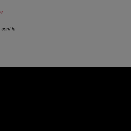
de
sont la
e