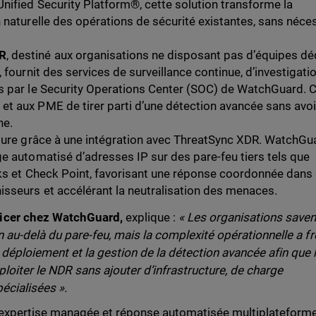
nified Security Platform®, cette solution transforme la
 naturelle des opérations de sécurité existantes, sans néces
R
, destiné aux organisations ne disposant pas d’équipes dé
 fournit des services de surveillance continue, d’investigati
s par le Security Operations Center (SOC) de WatchGuard. 
t aux PME de tirer parti d’une détection avancée sans avoi
rne.
ture grâce à une intégration avec ThreatSync XDR. WatchGu
e automatisé d’adresses IP sur des pare-feu tiers tels que
rks et Check Point, favorisant une réponse coordonnée dans
isseurs et accélérant la neutralisation des menaces.
icer chez WatchGuard,
explique :
« Les organisations saven
n au-delà du pare-feu, mais la complexité opérationnelle a fr
déploiement et la gestion de la détection avancée afin que 
loiter le NDR sans ajouter d’infrastructure, de charge
écialisées ».
 expertise managée et réponse automatisée multiplateforme