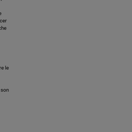
e
acer
che
e le
 son