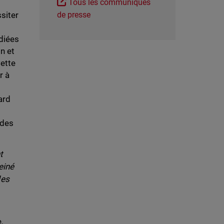
Tous les communiqués
siter
de presse
diées
on et
Cette
r à
ard
 des
t
einé
les
,