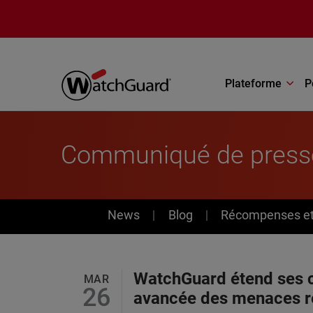
Aller au contenu principal
Plateforme
P
Communiqué de press
News
News
Blog
Récompenses et 
WatchGuard étend ses c
MAR
26
avancée des menaces ré