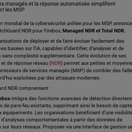
ces managés et la réponse automatisée simplifient
et les MSP
er mondial de la cybersécurité unifiée pour les MSP, annonce
atchGuard NDR pour Firebox,
Managed NDR et Total NDR.
nisations de déployer et de faire évoluer facilement des
 basées sur l’IA, capables d’identifier, d’analyser et de
es sans complexité supplémentaire. Cette évolution de ses
 et de réponse réseau (
NDR
) permet aux petites et moyenn
urnisseurs de services managés (MSP) de combler des faill
ourd’hui exploitées par des attaques modernes.
ard NDR comprennent :
rebox
intègre des fonctions avancées de détection directem
 de pare-feu existants, supprimant ainsi le besoin de capt
équipements. Les organisations bénéficient d’une visibilit
et d’analyses comportementales à partir des données de
s sur leurs réseaux. Proposée via une interface de gestion un