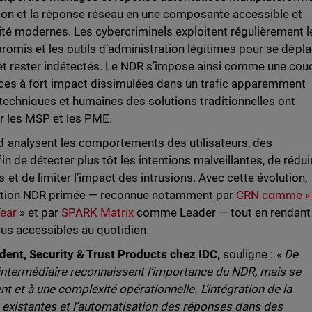
on et la réponse réseau en une composante accessible et
ité modernes. Les cybercriminels exploitent régulièrement l
mpromis et les outils d’administration légitimes pour se dépl
 et rester indétectés. Le NDR s’impose ainsi comme une cou
aces à fort impact dissimulées dans un trafic apparemment
 techniques et humaines des solutions traditionnelles ont
r les MSP et les PME.
analysent les comportements des utilisateurs, des
 de détecter plus tôt les intentions malveillantes, de réduir
t de limiter l’impact des intrusions. Avec cette évolution,
ution NDR primée — reconnue notamment par
CRN comme «
Year
» et par
SPARK Matrix
comme Leader — tout en rendant
lus accessibles au quotidien.
dent, Security & Trust Products chez IDC,
souligne :
« De
intermédiaire reconnaissent l’importance du NDR, mais se
t et à une complexité opérationnelle. L’intégration de la
s existantes et l’automatisation des réponses dans des