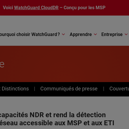
Voici
WatchGuard CloudDR
– Conçu pour les MSP
ourquoi choisir WatchGuard ?
Apprendre
Entreprise
e
Distinctions
Communiqués de presse
Couvert
apacités NDR et rend la détection
seau accessible aux MSP et aux ETI