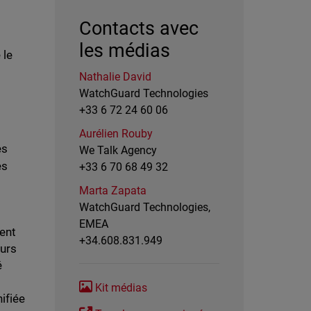
Contacts avec
les médias
 le
Nathalie David
WatchGuard Technologies
+33 6 72 24 60 06
Aurélien Rouby
es
We Talk Agency
es
+33 6 70 68 49 32
Marta Zapata
WatchGuard Technologies,
EMEA
ent
+34.608.831.949
eurs
é
Kit médias
ifiée