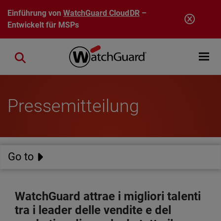
Direkt zum Inhalt
Einführung von
WatchGuard CloudDR
–
Entwickelt für MSPs
Open mobi
Close search
Pressemitteilung
Go to
WatchGuard attrae i migliori talenti
tra i leader delle vendite e del