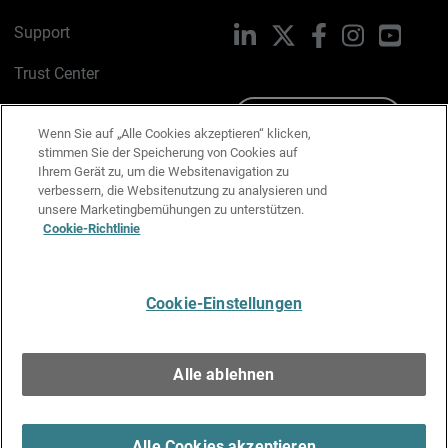
Support
LinkedIn
X
Facebook
Instagram
YouTu
Trust Center
PSIRT
Schreiben Sie uns
Wenn Sie auf „Alle Cookies akzeptieren“ klicken,
stimmen Sie der Speicherung von Cookies auf
Cookie-Richtlinie
Ihrem Gerät zu, um die Websitenavigation zu
verbessern, die Websitenutzung zu analysieren und
Datenschutzrichtlinie
unsere Marketingbemühungen zu unterstützen.
Cookie-Richtlinie
Media & Brand Kit
E-Mail-Präferenzen verwalten
Cookie-Einstellungen
Deutsch
Alle ablehnen
Copyright © 1996-2026 WatchGuard Technologies, Inc. Alle
Rechte vorbehalten.
Terms of Use >
Alle Cookies akzeptieren