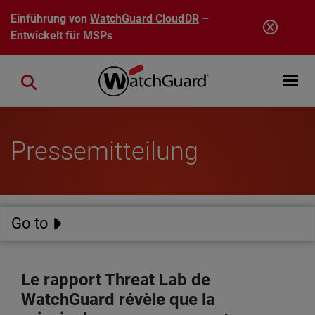
Direkt zum Inhalt
Einführung von
WatchGuard CloudDR
–
Entwickelt für MSPs
Open mobi
Close search
Pressemitteilung
Go to
Le rapport Threat Lab de
WatchGuard révèle que la