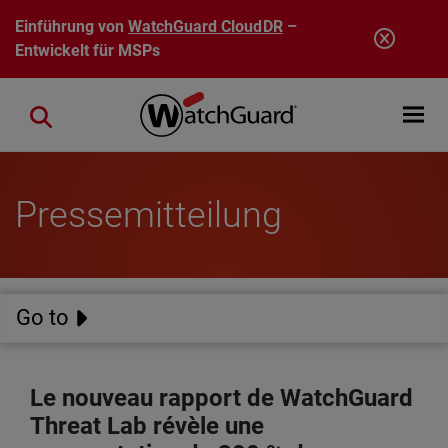
Direkt zum Inhalt
Einführung von
WatchGuard CloudDR
–
Entwickelt für MSPs
Open mobi
Close search
Pressemitteilung
Go to
Le nouveau rapport de WatchGuard
Threat Lab révèle une