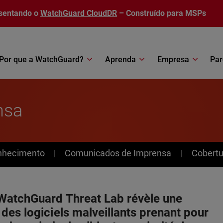
sentando o
WatchGuard CloudDR
– Construído para MSPs
Por que a WatchGuard?
Aprenda
Empresa
Par
nsa
nhecimento
Comunicados de Imprensa
Cobertu
WatchGuard Threat Lab révèle une
es logiciels malveillants prenant pour