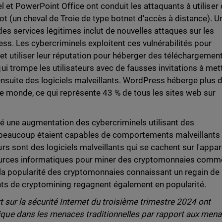
el et PowerPoint Office ont conduit les attaquants à utiliser
ot (un cheval de Troie de type botnet d'accès à distance). U
es services légitimes inclut de nouvelles attaques sur les
ss. Les cybercriminels exploitent ces vulnérabilités pour
et utiliser leur réputation pour héberger des téléchargemen
i trompe les utilisateurs avec de fausses invitations à met
ensuite des logiciels malveillants. WordPress héberge plus 
le monde, ce qui représente 43 % de tous les sites web sur
é une augmentation des cybercriminels utilisant des
 beaucoup étaient capables de comportements malveillants
 sont des logiciels malveillants qui se cachent sur l'appar
ssources informatiques pour miner des cryptomonnaies comm
t la popularité des cryptomonnaies connaissant un regain de
lants de cryptomining regagnent également en popularité.
 sur la sécurité Internet du troisième trimestre 2024 ont
ue dans les menaces traditionnelles par rapport aux men