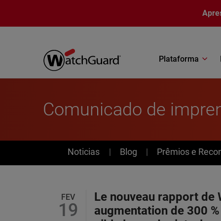
Pular para o conteúdo principal
Apre
Plataforma
Comunicado de impre
News
Noticias
Blog
Prêmios e Reco
Le nouveau rapport de 
FEV
19
augmentation de 300 % d