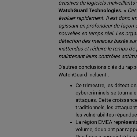
évasives de logiciels malveillants
WatchGuard Technologies.
«
Ces
évoluer rapidement. Il est donc im
agissant en profondeur de façon 
nouvelles en temps réel. Les organ
détection des menaces basée sur l'
inattendus et réduire le temps de p
maintenant leurs contrôles antima
D'autres conclusions clés du rappo
WatchGuard incluent :
Ce trimestre, les détectio
cybercriminels se tournaie
attaques. Cette croissance
traditionnels, les attaquan
les vulnérabilités répandue
La région EMEA représentai
volume, doublant par rappo
Pacifique a enregistré le 