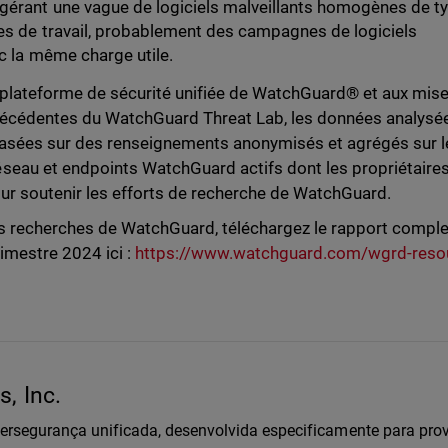
gérant une vague de logiciels malveillants homogènes de t
es de travail, probablement des campagnes de logiciels
ec la même charge utile.
plateforme de sécurité unifiée de WatchGuard® et aux mise
 précédentes du WatchGuard Threat Lab, les données analysé
 basées sur des renseignements anonymisés et agrégés sur l
seau et endpoints WatchGuard actifs dont les propriétaire
ur soutenir les efforts de recherche de WatchGuard.
s recherches de WatchGuard, téléchargez le rapport comple
rimestre 2024 ici :
https://www.watchguard.com/wgrd-reso
, Inc.
bersegurança unificada, desenvolvida especificamente para pro