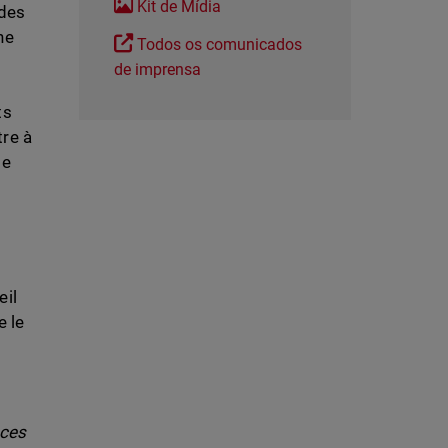
Kit de Mídia
 des
ne
Todos os comunicados
de imprensa
ts
tre à
de
eil
e le
aces