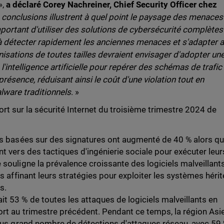
»,
a déclaré Corey Nachreiner, Chief Security Officer chez
 conclusions illustrent à quel point le paysage des menaces
portant d'utiliser des solutions de cybersécurité complètes
à détecter rapidement les anciennes menaces et s'adapter 
isations de toutes tailles devraient envisager d'adopter un
intelligence artificielle pour repérer des schémas de trafic
résence, réduisant ainsi le coût d'une violation tout en
lware traditionnels
. »
rt sur la sécurité Internet du troisième trimestre 2024 de
ns basées sur des signatures ont augmenté de 40 % alors qu
nt vers des tactiques d'ingénierie sociale pour exécuter leur
 souligne la prévalence croissante des logiciels malveillant
ts affinant leurs stratégies pour exploiter les systèmes héri
s.
t 53 % de toutes les attaques de logiciels malveillants en
rt au trimestre précédent. Pendant ce temps, la région Asi
plus grand nombre de détections d'attaques réseau, avec 59