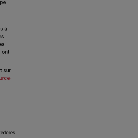
ype
s à
es
es
s ont
t sur
urce-
vedores