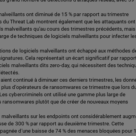
malveillants ont diminué de 15 % par rapport au trimestre
s du Threat Lab montrent également que les attaquants ont
s malveillants qu’au cours des trimestres précédents, mais
rge de techniques de logiciels malveillants pour infecter le
ions de logiciels malveillants ont échappé aux méthodes d
gnatures. Cela représentait un écart significatif par rapport
iels malveillants dits zero-day, qui nécessitent des techniq
détectés.
ient continué à diminuer ces derniers trimestres, les donn
plus d'opérateurs de ransomwares ce trimestre que lors d
Les cybercriminels ont utilisé une gamme plus large de
es ransomwares plutôt que de créer de nouveaux moyens
ls malveillants sur les endpoints ont considérablement aug
sse de 300 % par rapport au deuxième trimestre. Cette
pagnée d'une baisse de 74 % des menaces bloquées pour 