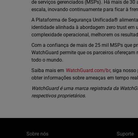
de serviços gerenciados (MSPs). Há mais de 3
escala, inovando continuamente para ficar à fr
A Plataforma de Segurança Unificada® alimentad
identidade alinhada à abordagem zero trust em 
complexidade operacional, melhorem os resulta
Com a confiança de mais de 25 mil MSPs que pr
WatchGuard permite que os parceiros ofereçam r
todo o mundo.
Saiba mais em
WatchGuard.com/br
, siga nosso 
obter informações sobre ameaças em tempo rea
WatchGuard é uma marca registrada da WatchGua
respectivos proprietários.
Sobre nós
Suporte