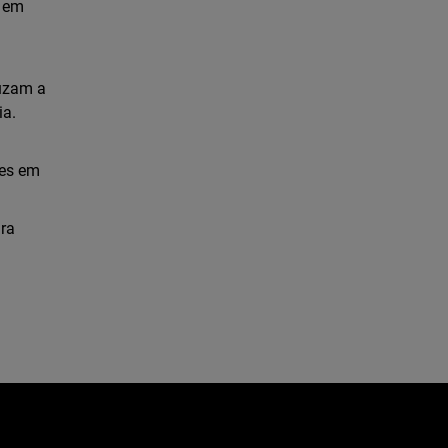
a em
duzam a
ia.
tes em
ra
e