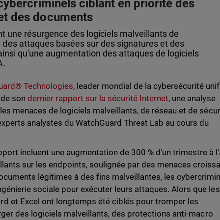
 cybercriminels ciblant en priorité des
 et des documents
nt une résurgence des logiciels malveillants de
 des attaques basées sur des signatures et des
 ainsi qu'une augmentation des attaques de logiciels
A.
ard® Technologies
, leader mondial de la cybersécurité unif
s de son
dernier rapport sur la sécurité Internet
, une analyse
pales menaces de logiciels malveillants, de réseau et de sécur
experts analystes du WatchGuard Threat Lab au cours du
pport incluent une augmentation de 300 % d'un trimestre à l'
illants sur les endpoints, soulignée par des menaces croiss
ocuments légitimes à des fins malveillantes, les cybercrimi
ngénierie sociale pour exécuter leurs attaques. Alors que les
d et Excel ont longtemps été ciblés pour tromper les
harger des logiciels malveillants, des protections anti-macro