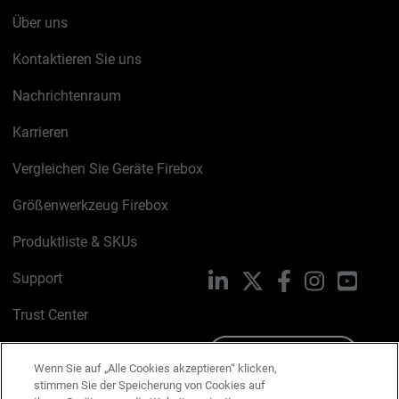
Über uns
Kontaktieren Sie uns
Nachrichtenraum
Karrieren
Vergleichen Sie Geräte Firebox
Größenwerkzeug Firebox
Produktliste & SKUs
Support
LinkedIn
X
Facebook
Instagram
YouTu
Trust Center
PSIRT
Schreiben Sie uns
Wenn Sie auf „Alle Cookies akzeptieren“ klicken,
stimmen Sie der Speicherung von Cookies auf
Cookie-Richtlinie