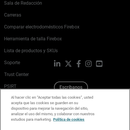
Sala de Redacción
Carreras
Comparar electrodomésticos Firebox
Herramienta de talla Firebox
Lista de productos y SKUs
Soporte
LinkedIn
X
Facebook
Instagram
YouTube
Trust Center
PSIRT
Escríbanos
Al hacer clic en “Aceptar todas las cookies”, usted
Política de cookies
acepta que las cookies se guarden en su
dispositivo para mejorar la navegación del sitio,
Política de privacidad
analizar el uso del mismo, y colaborar con nuestros
estudios para marketing.
Política de cookies
Kit de medios y marca