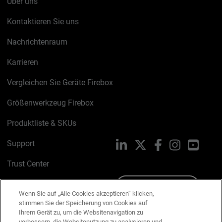
Über uns
Kontaktieren Sie uns
Nachrichtenraum
Karrieren
Vergleichen Sie Geräte Firebox
Größenwerkzeug Firebox
Produktliste & SKUs
Support
LinkedIn
X
Facebook
Instagram
YouTu
Trust Center
PSIRT
Schreiben Sie uns
Wenn Sie auf „Alle Cookies akzeptieren“ klicken,
stimmen Sie der Speicherung von Cookies auf
Cookie-Richtlinie
Ihrem Gerät zu, um die Websitenavigation zu
verbessern, die Websitenutzung zu analysieren und