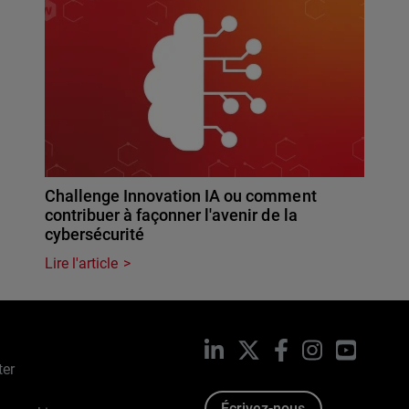
Challenge Innovation IA ou comment
contribuer à façonner l'avenir de la
cybersécurité
Lire l'article
LinkedIn
X
Facebook
Instagram
YouTub
ter
Écrivez-nous