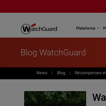
Aller au contenu principal
Plateforme
P
Blog WatchGuard
News
News
Blog
Récompenses et 
Wa