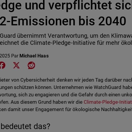
dge und verpflichtet sic
2-Emissionen bis 2040
Guard übernimmt Verantwortung, um den Klimawa
eichnet die Climate-Pledge-Initiative für mehr öko
 2025
Par
Michael Haas
e on LinkedIn
Share on Facebook
Share on X
Share on Reddit
ieter von Cybersicherheit denken wir jeden Tag darüber nach
ungen schützen können. Unternehmen wie WatchGuard habe
ortung, sich zu engagieren und die Gefahr durch einen unko
fen. Aus diesem Grund haben wir die
Climate-Pledge-Initiat
ken damit unser Engagement für ökologische Nachhaltigkei
bedeutet das?