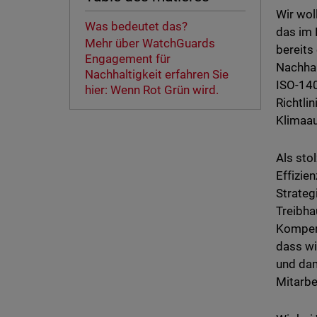
Wir wol
Was bedeutet das?
das im 
Mehr über WatchGuards
bereits
Engagement für
Nachhal
Nachhaltigkeit erfahren Sie
ISO-140
hier: Wenn Rot Grün wird.
Richtli
Klimaau
Als sto
Effizie
Strateg
Treibha
Kompens
dass wi
und dam
Mitarbe