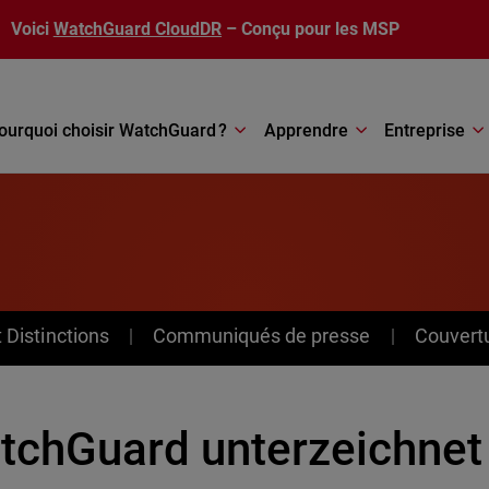
Voici
WatchGuard CloudDR
– Conçu pour les MSP
ourquoi choisir WatchGuard ?
Apprendre
Entreprise
Distinctions
Communiqués de presse
Couvert
tchGuard unterzeichnet