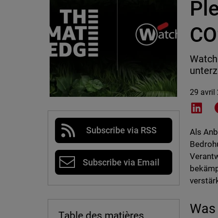
Ple
CO
Watch
unterz
29 avril
Shar
Subscribe via RSS
Als Anb
Bedroh
Verantw
Subscribe via Email
bekämp
verstär
Was 
Table des matières