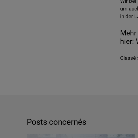
Wir bei
um auch
in der L
Mehr 
hier:
Classé 
Posts concernés