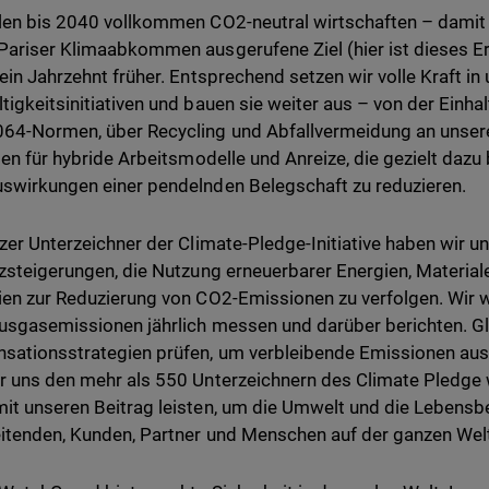
len bis 2040 vollkommen CO2-neutral wirtschaften – damit
Pariser Klimaabkommen ausgerufene Ziel (hier ist dieses E
 ein Jahrzehnt früher. Entsprechend setzen wir volle Kraft i
tigkeitsinitiativen und bauen sie weiter aus – von der Einh
64-Normen, über Recycling und Abfallvermeidung an unsere
nien für hybride Arbeitsmodelle und Anreize, die gezielt dazu 
swirkungen einer pendelnden Belegschaft zu reduzieren.
lzer Unterzeichner der Climate-Pledge-Initiative haben wir un
nzsteigerungen, die Nutzung erneuerbarer Energien, Materia
ien zur Reduzierung von CO2-Emissionen zu verfolgen. Wir 
usgasemissionen jährlich messen und darüber berichten. Gl
ationsstrategien prüfen, um verbleibende Emissionen ausz
r uns den mehr als 550 Unterzeichnern des Climate Pledge
it unseren Beitrag leisten, um die Umwelt und die Lebens
itenden, Kunden, Partner und Menschen auf der ganzen Wel