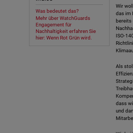
Wir wol
Was bedeutet das?
das im 
Mehr über WatchGuards
bereits
Engagement für
Nachhal
Nachhaltigkeit erfahren Sie
ISO-140
hier: Wenn Rot Grün wird.
Richtli
Klimaau
Als sto
Effizie
Strateg
Treibha
Kompens
dass wi
und dam
Mitarbe