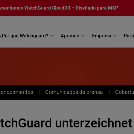
esentamos
WatchGuard CloudDR
– Diseñado para MSP
¿Por qué Watchguard?
Aprende
Empresa
Part
conocimientos
Comunicados de prensa
Cobertu
tchGuard unterzeichnet