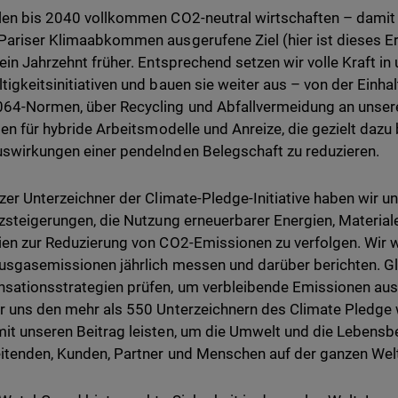
len bis 2040 vollkommen CO2-neutral wirtschaften – damit
Pariser Klimaabkommen ausgerufene Ziel (hier ist dieses E
 ein Jahrzehnt früher. Entsprechend setzen wir volle Kraft i
tigkeitsinitiativen und bauen sie weiter aus – von der Einh
64-Normen, über Recycling und Abfallvermeidung an unsere
nien für hybride Arbeitsmodelle und Anreize, die gezielt dazu 
swirkungen einer pendelnden Belegschaft zu reduzieren.
lzer Unterzeichner der Climate-Pledge-Initiative haben wir un
nzsteigerungen, die Nutzung erneuerbarer Energien, Materia
ien zur Reduzierung von CO2-Emissionen zu verfolgen. Wir 
usgasemissionen jährlich messen und darüber berichten. Gl
ationsstrategien prüfen, um verbleibende Emissionen ausz
r uns den mehr als 550 Unterzeichnern des Climate Pledge
it unseren Beitrag leisten, um die Umwelt und die Lebens
itenden, Kunden, Partner und Menschen auf der ganzen Wel