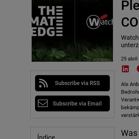
Ple
CO
Watch
unterz
29 abril
Shar
Subscribe via RSS
Als Anb
Bedroh
Verantw
Subscribe via Email
bekämp
verstär
Was 
Índice