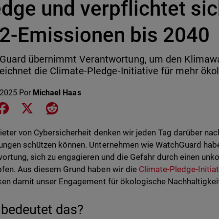
dge und verpflichtet sic
2-Emissionen bis 2040
Guard übernimmt Verantwortung, um den Klimawa
eichnet die Climate-Pledge-Initiative für mehr öko
 2025
Por
Michael Haas
e on LinkedIn
Share on Facebook
Share on X
Share on Reddit
ieter von Cybersicherheit denken wir jeden Tag darüber nach
ungen schützen können. Unternehmen wie WatchGuard habe
ortung, sich zu engagieren und die Gefahr durch einen unko
fen. Aus diesem Grund haben wir die
Climate-Pledge-Initiat
ken damit unser Engagement für ökologische Nachhaltigkei
bedeutet das?