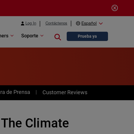
Log In
Contáctenos
Español
ners
Soporte
Close search
Prueba ya
ra de Prensa
Customer Reviews
 The Climate