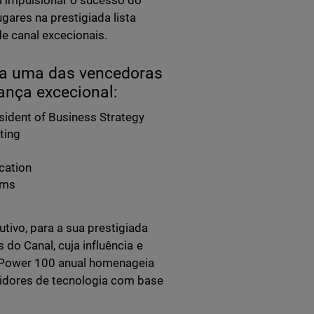
 impulsionar o sucesso do
gares na prestigiada lista
e canal excecionais.
ada uma das vencedoras
ança excecional:
esident of Business Strategy
ting
ication
ams
utivo, para a sua prestigiada
 do Canal, cuja influência e
O Power 100 anual homenageia
uidores de tecnologia com base