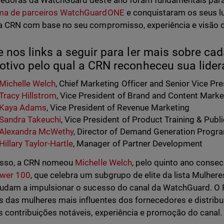
edoras da WatchGuard deste ano foram fundamentais para
ma de parceiros WatchGuardONE
e conquistaram os seus lu
a CRN com base no seu compromisso, experiência e visão d
e nos links a seguir para ler mais sobre c
otivo pelo qual a CRN reconheceu sua lider
Michelle Welch
, Chief Marketing Officer and Senior Vice Pr
Tracy Hillstrom
, Vice President of Brand and Content Marke
Kaya Adams
, Vice President of Revenue Marketing
Sandra Takeuchi
, Vice President of Product Training & Publ
Alexandra McWethy
, Director of Demand Generation Progr
Hillary Taylor-Hartle
, Manager of Partner Development
isso, a CRN nomeou
Michelle Welch
, pelo quinto ano consec
wer 100
, que celebra um subgrupo de elite da lista Mulheres
judam a impulsionar o sucesso do canal da WatchGuard. 
 das mulheres mais influentes dos fornecedores e distrib
 contribuições notáveis, experiência e promoção do canal.