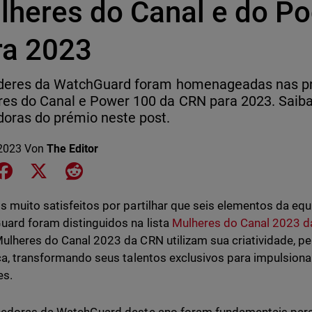
lheres do Canal e do P
ra 2023
íderes da WatchGuard foram homenageadas nas pre
es do Canal e Power 100 da CRN para 2023. Saiba
oras do prémio neste post.
2023
Von
The Editor
e on LinkedIn
Share on Facebook
Share on X
Share on Reddit
 muito satisfeitos por partilhar que seis elementos da equ
ard foram distinguidos na lista
Mulheres do Canal 2023 
lheres do Canal 2023 da CRN utilizam sua criatividade, p
ça, transformando seus talentos exclusivos para impulsion
es.