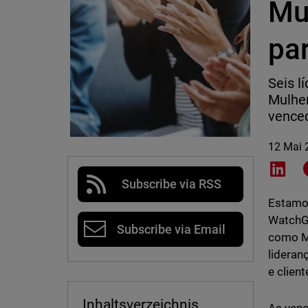
Mu
pa
Seis l
Mulher
venced
12 Mai 
Shar
Subscribe via RSS
Estamos
WatchGu
Subscribe via Email
como Mu
lideran
e client
Inhaltsverzeichnis