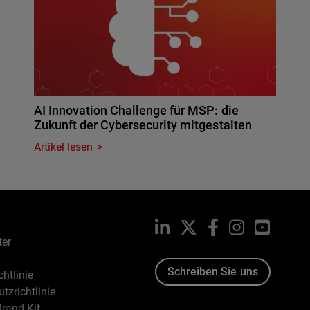
AI Innovation Challenge für MSP: die
Zukunft der Cybersecurity mitgestalten
Artikel lesen
LinkedIn
X
Facebook
Instagram
YouTub
ter
Schreiben Sie uns
htlinie
tzrichtlinie
rand Kit