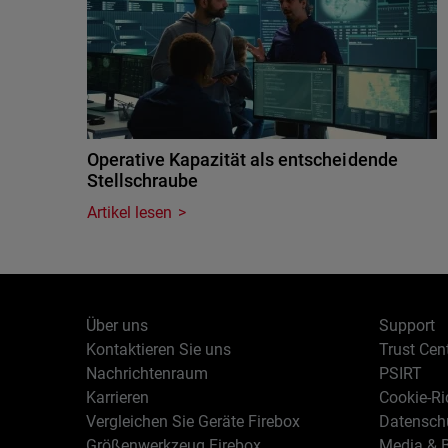
Operative Kapazität als entscheidende
Stellschraube
Artikel lesen
Über uns
Support
Kontaktieren Sie uns
Trust Cen
Nachrichtenraum
PSIRT
Karrieren
Cookie-Ric
Vergleichen Sie Geräte Firebox
Datenschu
Größenwerkzeug Firebox
Media & B