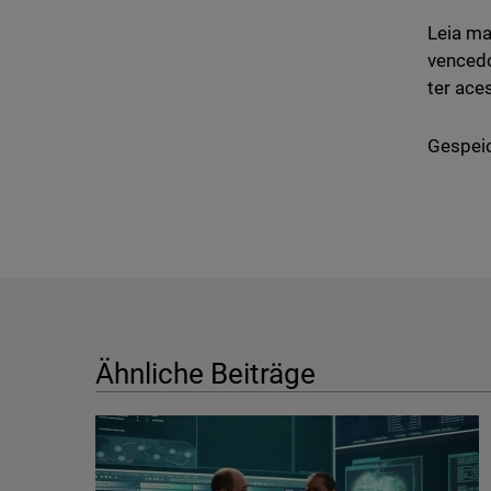
Leia ma
venced
ter ace
Gespeic
Ähnliche Beiträge