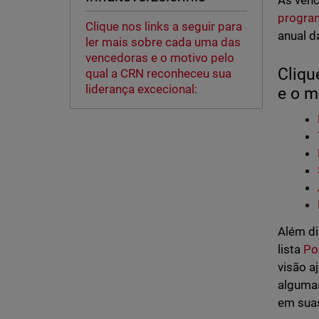
As venc
progra
Clique nos links a seguir para
anual d
ler mais sobre cada uma das
vencedoras e o motivo pelo
Cliqu
qual a CRN reconheceu sua
liderança excecional:
e o m
Além d
lista
Po
visão a
algumas
em suas