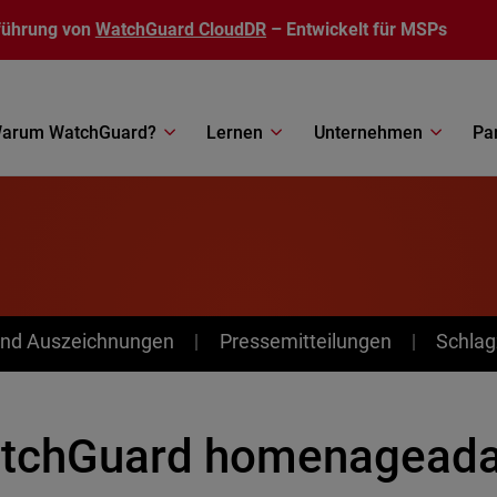
führung von
WatchGuard CloudDR
– Entwickelt für MSPs
arum WatchGuard?
Lernen
Unternehmen
Pa
nd Auszeichnungen
Pressemitteilungen
Schlag
tchGuard homenageada 