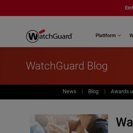
Direkt zum Inhalt
Ein
Plattform
W
WatchGuard Blog
News
News
Blog
Awards u
Wa