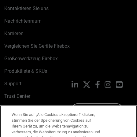
Kontaktieren Sie uns
Nachrichtenraum
Karrieren
Vergleichen Sie Geräte Firebox
Größenwerkzeug Firebox
Produktliste & SKUs
Support
LinkedIn
X
Facebook
Instagram
YouTu
Trust Center
PSIRT
Schreiben Sie uns
Wenn Sie auf „Alle Cookies akzeptieren“ klicken,
stimmen Sie der Speicherung von Cookies auf
Cookie-Richtlinie
Ihrem Gerät zu, um die Websitenavigation zu
verbessern, die Websitenutzung zu analysieren und
Datenschutzrichtlinie