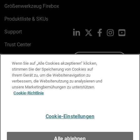
Größenwerkzeug Firebox
Produktliste & SKUs
Support
LinkedIn
X
Facebook
Instagram
YouTu
Trust Center
PSIRT
Schreiben Sie uns
Wenn Sie auf „Alle Cookies akzeptieren“ klicken,
stimmen Sie der Speicherung von Cookies auf
Cookie-Richtlinie
Ihrem Gerät zu, um die Websitenavigation zu
verbessern, die Websitenutzung zu analysieren und
Datenschutzrichtlinie
unsere Marketingbemühungen zu unterstützen.
Cookie-Richtlinie
Media & Brand Kit
E-Mail-Präferenzen verwalten
Cookie-Einstellungen
Deutsch
Alle ablehnen