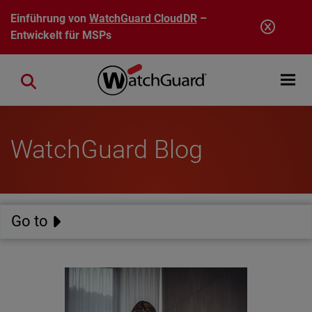
Direkt zum Inhalt
Einführung von
WatchGuard CloudDR
–
Entwickelt für MSPs
Open mobi
Close search
WatchGuard Blog
Go to