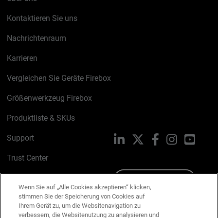
Kontaktieren Sie uns
Nachrichtenraum
Karrieren
Vergleichen Sie Geräte Firebox
Größenwerkzeug Firebox
Produktliste & SKUs
Support
LinkedIn
X
Facebook
Instagram
YouTu
Trust Center
PSIRT
Schreiben Sie uns
Wenn Sie auf „Alle Cookies akzeptieren“ klicken,
stimmen Sie der Speicherung von Cookies auf
Cookie-Richtlinie
Ihrem Gerät zu, um die Websitenavigation zu
verbessern, die Websitenutzung zu analysieren und
Datenschutzrichtlinie