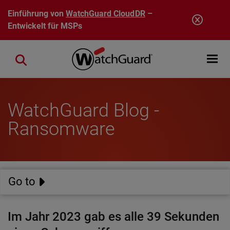
Direkt zum Inhalt
Einführung von
WatchGuard CloudDR
–
Entwickelt für MSPs
Open mobi
Close search
WatchGuard Blog -
Ransomware
Go to
Im Jahr 2023 gab es alle 39 Sekunden