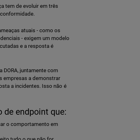
a tem de evoluir em três
a conformidade.
 ameaças atuais - como os
redenciais - exigem um modelo
cutadas e a resposta é
 a DORA, juntamente com
 as empresas a demonstrar
osta a incidentes. Isso não é
 de endpoint que:
ficar o comportamento em
eito tudo o que não for