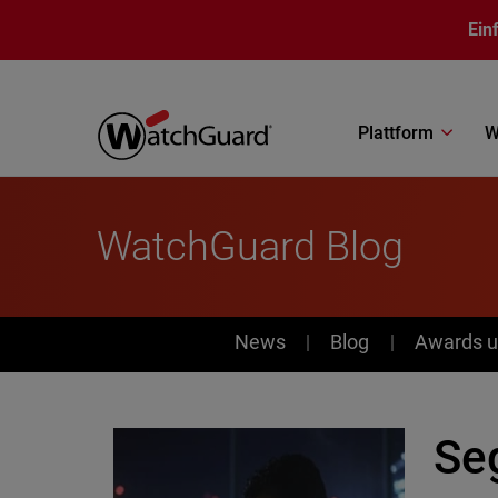
Direkt zum Inhalt
Ein
Plattform
W
WatchGuard Blog
News
News
Blog
Awards u
Se