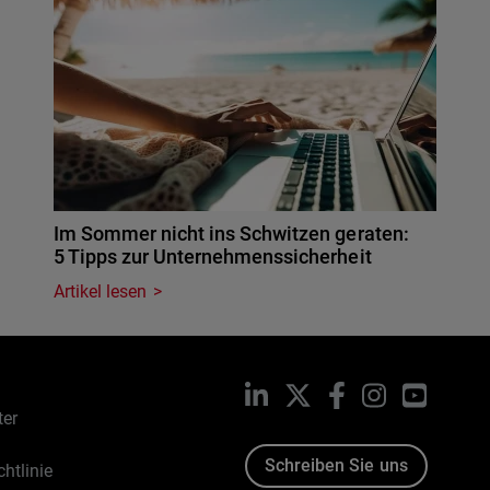
Im Sommer nicht ins Schwitzen geraten:
5 Tipps zur Unternehmenssicherheit
Artikel lesen
LinkedIn
X
Facebook
Instagram
YouTub
ter
Schreiben Sie uns
htlinie