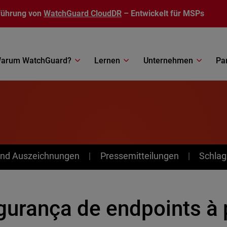
führung von
WatchGuard CloudDR
– Entwickelt für MSPs
arum WatchGuard?
Lernen
Unternehmen
Pa
nd Auszeichnungen
Pressemitteilungen
Schlag
gurança de endpoints à 