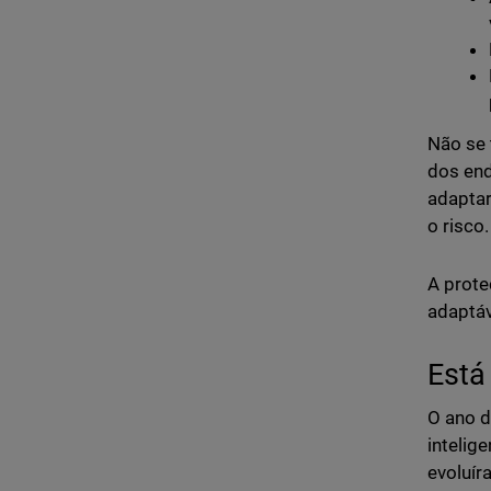
Não se 
dos end
adaptar
o risco.
A prote
adaptáv
Está 
O ano d
intelig
evoluír