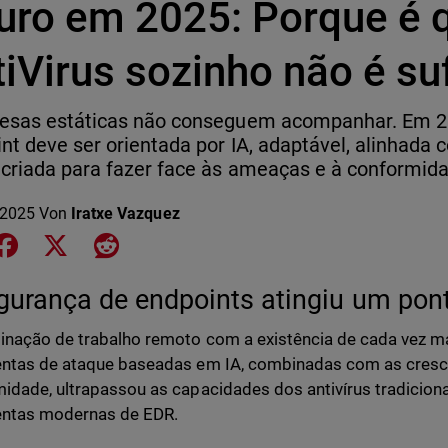
turo em 2025: Porque é
iVirus sozinho não é su
fesas estáticas não conseguem acompanhar. Em 2
nt deve ser orientada por IA, adaptável, alinhada 
criada para fazer face às ameaças e à conformid
 2025
Von
Iratxe Vazquez
e on LinkedIn
Share on Facebook
Share on X
Share on Reddit
gurança de endpoints atingiu um pont
nação de trabalho remoto com a existência de cada vez m
ntas de ataque baseadas em IA, combinadas com as cresc
idade, ultrapassou as capacidades dos antivírus tradicion
entas modernas de EDR.