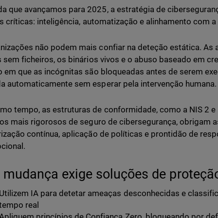
a que avançamos para 2025, a estratégia de ciberseguranç
s críticas: inteligência, automatização e alinhamento com 
nizações não podem mais confiar na deteção estática. As
 sem ficheiros, os binários vivos e o abuso baseado em c
o em que as incógnitas são bloqueadas antes de serem exe
a automaticamente sem esperar pela intervenção humana.
o tempo, as estruturas de conformidade, como a NIS 2 e
tos mais rigorosos de seguro de cibersegurança, obrigam
ização contínua, aplicação de políticas e prontidão de resp
cional.
 mudança exige soluções de proteção
Utilizem IA para detetar ameaças desconhecidas e classi
tempo real
Apliquem princípios de Confiança Zero, bloqueando por def