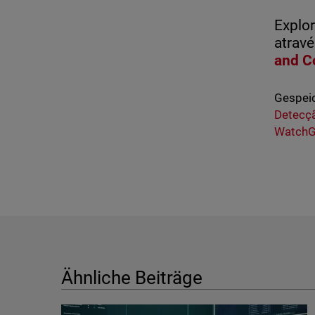
Explor
atravé
and C
Gespeic
Detecç
WatchG
Ähnliche Beiträge