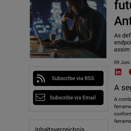
fu
Ant
As de
endpoi
assim 
09 Juni
Shar
Subscribe via RSS
A se
Subscribe via Email
A combi
ferrame
conform
ferram
Inhaltsverzeichnis