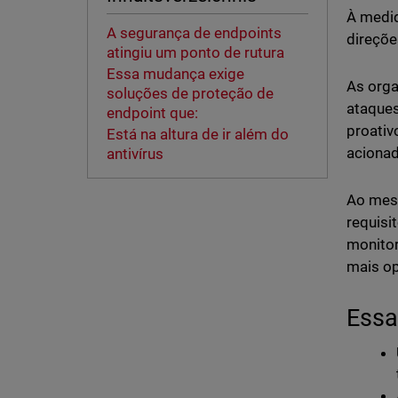
À medid
A segurança de endpoints
direçõe
atingiu um ponto de rutura
Essa mudança exige
As orga
soluções de proteção de
ataques
endpoint que:
proativ
Está na altura de ir além do
acionad
antivírus
Ao mesm
requisi
monitor
mais op
Essa