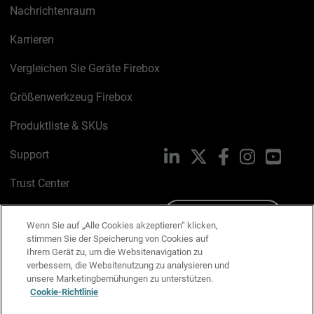
Nachrichtenraum
Karrieren
Vergleichen Sie Geräte Firebox
Größenwerkzeug Firebox
Produktliste & SKUs
Support
LinkedIn
X
Facebook
Instagram
YouTu
Trust Center
PSIRT
Schreiben Sie uns
Wenn Sie auf „Alle Cookies akzeptieren“ klicken,
stimmen Sie der Speicherung von Cookies auf
Cookie-Richtlinie
Ihrem Gerät zu, um die Websitenavigation zu
verbessern, die Websitenutzung zu analysieren und
Datenschutzrichtlinie
unsere Marketingbemühungen zu unterstützen.
Cookie-Richtlinie
Media & Brand Kit