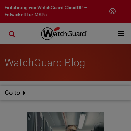
Direkt zum Inhalt
Einführung von
WatchGuard CloudDR
–
Entwickelt für MSPs
Open mobi
Close search
WatchGuard Blog
Go to